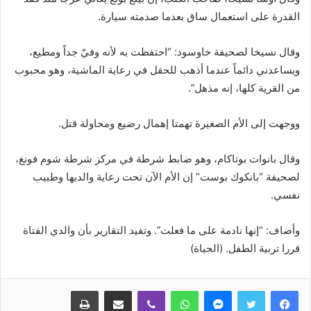
القدرة على استعمال ساق بعدما صدمته سيارة.
وقال نسيخا لصحيفة خاوسود: “احتفظت به لأنه وفيّ جداً ومطيع،
ويساعدني دائماً عندما أذهب للحقل في رعاية الماشية، وهو محبوب
من القرية كلها، إنه مذهل”.
ووجهت إلى الأم الصغيرة تهمتا إهمال رضيع ومحاولة قتل.
وقال بانوات بوتاكام، وهو ضابط شرطة في مركز شرطة شوم فونغ،
لصحيفة “بانكوك بوست” إن الأم الآن تحت رعاية والديها وطبيب
نفسي.
وأضاف: “إنها نادمة على ما فعلت”. وتفيد التقارير بأن والدي الفتاة
قررا تربية الطفل. (الحياة)
ماسنجر
واتساب
ڤايبر
مشاركة عبر البريد
طباعة