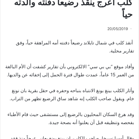
كلب أعرج ينقذ رضيعاً دفنته والدته
حياً
20/05/2019
أنقذ كلب في شمال تايلاند رضيعاً دفنته أمه المراهقة حياً، وفق
تقارير محلية.
وأفاد موقع “بي بي سي” الالكتروني بأن تقارير كشفت أن الأم البالغة
من العمر 15 عاماً، عمدت طوال فترة الحمل إلى إخفائه عن والديها.
وأثار الكلب بينغ بونغ الانتباه بنباحه وحفره في حقل بقرية بان نونغ
خام. ويقول صاحب الكلب إنه شاهد ساق الرضيع تظهر من التراب.
وقد هرع السكان المحليون بالرضيع إلى مستشفى حيث قام الأطباء
بفحصه وتنظيفه قبل أن يعلنوا أنه بصحة جيدة.
وقال أوسا نسيخا، صاحب الكلب، إن بينغ بونغ يعاني عرجاً منذ فقد