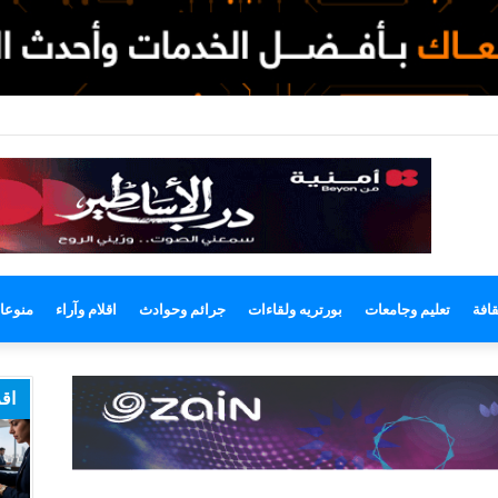
لوضع
لمظلم
قافة
تعليم وجامعات
بورتريه ولقاءات
جرائم وحوادث
اقلام وآراء
منوعا
اقر