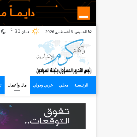
℃
ا
30
الخميس, 6 أغسطس, 2026
عمان
ا
الرئيسية
محلي
عربي ودولي
مال وأعمال
ث