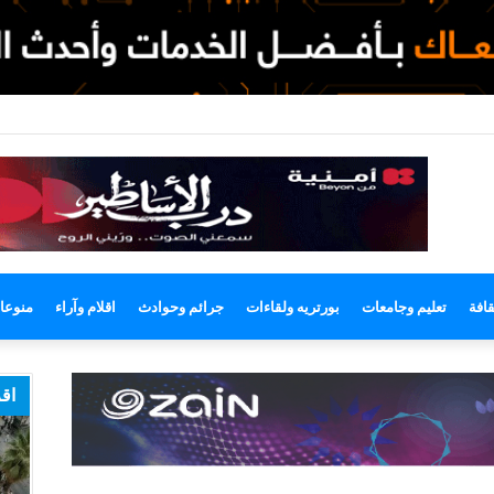
وضع
مظلم
قافة
تعليم وجامعات
بورتريه ولقاءات
جرائم وحوادث
اقلام وآراء
منوعا
اقر