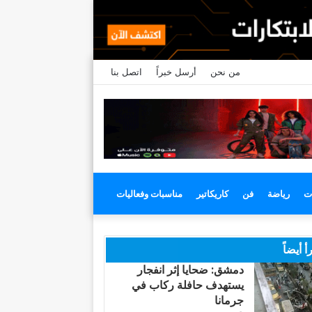
من نحن
أرسل خبراً
اتصل بنا
ت
رياضة
فن
كاريكاتير
مناسبات وفعاليات
أ أيضاً
دمشق: ضحايا إثر انفجار
يستهدف حافلة ركاب في
جرمانا