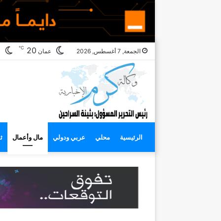
℃
ال
20
الجمعة, 7 أغسطس, 2026
عمان
ال
الرئيسية
محلي
عربي ودولي
مال وأعمال
ث