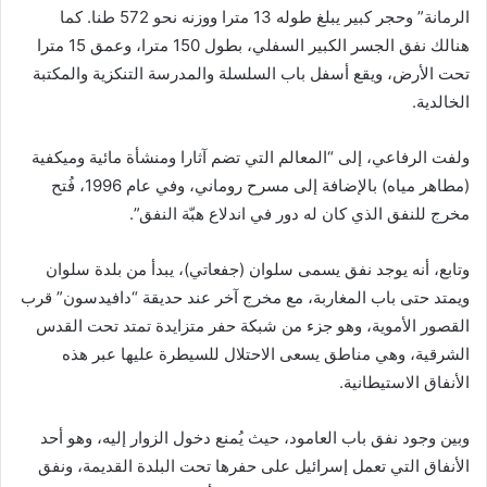
الرمانة” وحجر كبير يبلغ طوله 13 مترا ووزنه نحو 572 طنا. كما
هنالك نفق الجسر الكبير السفلي، بطول 150 مترا، وعمق 15 مترا
تحت الأرض، ويقع أسفل باب السلسلة والمدرسة التنكزية والمكتبة
الخالدية.
ولفت الرفاعي، إلى “المعالم التي تضم آثارا ومنشأة مائية وميكفية
(مطاهر مياه) بالإضافة إلى مسرح روماني، وفي عام 1996، فُتح
مخرج للنفق الذي كان له دور في اندلاع هبّة النفق”.
وتابع، أنه يوجد نفق يسمى سلوان (جفعاتي)، يبدأ من بلدة سلوان
ويمتد حتى باب المغاربة، مع مخرج آخر عند حديقة “دافيدسون” قرب
القصور الأموية، وهو جزء من شبكة حفر متزايدة تمتد تحت القدس
الشرقية، وهي مناطق يسعى الاحتلال للسيطرة عليها عبر هذه
الأنفاق الاستيطانية.
وبين وجود نفق باب العامود، حيث يُمنع دخول الزوار إليه، وهو أحد
الأنفاق التي تعمل إسرائيل على حفرها تحت البلدة القديمة، ونفق