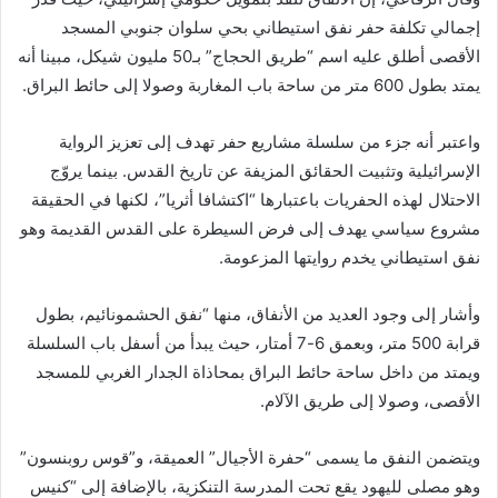
إجمالي تكلفة حفر نفق استيطاني بحي سلوان جنوبي المسجد
الأقصى أطلق عليه اسم “طريق الحجاج” بـ50 مليون شيكل، مبينا أنه
يمتد بطول 600 متر من ساحة باب المغاربة وصولا إلى حائط البراق.
واعتبر أنه جزء من سلسلة مشاريع حفر تهدف إلى تعزيز الرواية
الإسرائيلية وتثبيت الحقائق المزيفة عن تاريخ القدس. بينما يروّج
الاحتلال لهذه الحفريات باعتبارها “اكتشافا أثريا”، لكنها في الحقيقة
مشروع سياسي يهدف إلى فرض السيطرة على القدس القديمة وهو
نفق استيطاني يخدم روايتها المزعومة.
وأشار إلى وجود العديد من الأنفاق، منها “نفق الحشمونائيم، بطول
قرابة 500 متر، وبعمق 6-7 أمتار، حيث يبدأ من أسفل باب السلسلة
ويمتد من داخل ساحة حائط البراق بمحاذاة الجدار الغربي للمسجد
الأقصى، وصولا إلى طريق الآلام.
ويتضمن النفق ما يسمى “حفرة الأجيال” العميقة، و”قوس روبنسون”
وهو مصلى لليهود يقع تحت المدرسة التنكزية، بالإضافة إلى “كنيس