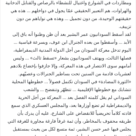
ومطاردات في الشوارع واغتيال للنشطاء بالرصاص والقنابل الدخانية
والهراوات، هم التعبير الحقيقي عمّا يجول في دواخلهم … هذه هي
حقيقتهم الوحيدة، من دون تجميل … وهذه هي نواياهم من دون
تزييف.
لقد أسقط السودانيون عمر البشير بعد أن ظن وظنوا أنه باق إلى
الأبد … وأسقطوا من بعده الجنرال ابن عوف، وبسرعة قياسية …
اليوم تدخل معركة السودان من أجل الدولة المدنية الديمقراطية،
فصلها الثالث، ويهتف السودانيون بشعار «تسقط ثالث» … وليس
أمامهم سوى الانتصار في هذه المعركة، وإلا جازفوا بإخضاع بلادهم
لعشريات قادمة من السنين تحت بساطير الجنرالات وعصيّهم.
«الثورة المضادة» في السودان تكتمل فصولاً … خطوطها المحلية
تتشابك مع خطوطها الإقليمية … تتظهّر وتنفضح … والشعب
السوداني لم يقل كلمته الفصل بعد … المعركة من أجل الحرية
والديمقراطية لم تضع أوزارها بعد، والمجلس العسكري الذي سمع
قادته كلاماً تحريضياً للانقضاض على الشارع، عليه أن يدرك بأن
طريقه محفوف بالمخاطر، وأن ثمة غرفاً فارغة مجاورة للغرفة التي
يجلس فيها عمر حسن البشير، ثمة متسع لكل من يعبث بمستقبل