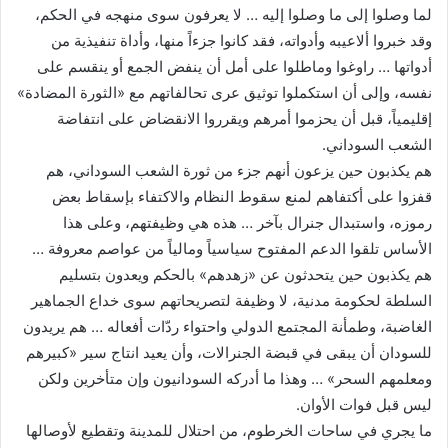
لما وصلوا إلى ما وصلوا إليه … لا يعرفون سوى منهجه في الحكم،
وقد خبروا ألاعيبه وأدواته، فقد كانوا جزءاً منها، وأداة تنفيذية من
أدواتها … راوغوا وماطلوا على أمل أن ينفض الجمع أو ينقسم على
نفسه، وإلى أن استكملوا توثيق عرى تحالفاتهم مع «الثورة المضادة»
إقليمياً، قبل أن يحزموا أمرهم ويقرروا الانقضاض على انتفاضة
الشعب السوداني.
هم يكذبون حين يزعون أنهم جزء من ثورة الشعب السوداني، هم
قفزوا على أكتفاهم لمنع سقوط النظام والاكتفاء بإسقاط بعض
رموزه، واستبدال جنرال بآخر … هذه هي وظيفتهم، وعلى هذا
الأساس تلقوا الدعم المفتوح سياسياً ومالياً من عواصم معروفة …
هم يكذبون حين يتحدثون عن «زهدهم» بالحكم ويعدون بتسليم
السلطة لحكومة مدنية، لا وظيفة لتصريحاتهم سوى خداع الجماهير
الغاضبة، وطمأنة المجتمع الدولي واحتواء ردّات أفعاله … هم يريدون
للسودان أن يبقى في قبضة الجنرالات، وأن يعيد انتاج سير «كبيرهم
ومعلمهم السحر» … وهذا ما أدركه السودانيون وإن متأخرين ولكن
ليس قبل فوات الأوان.
ما يجري في ساحات الخرطوم، من احتلال للمدينة وتقطيع لأوصالها