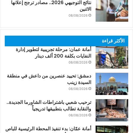
نتائج التوجيهي 2026.. مصادر ترجح إعلانها
الاثنين
08/08/2026
الأكثر قراءة
أمانة عمان: مرحلة تجريبية لتطوير إدارة
النفايات بكلفة 200 ألف دينار
08/08/2026
دمشق: تحييد عنصرين من داعش في منطقة
السيدة زينب
08/08/2026
ترحيب شعبي باشتراطات الشاورما الجديدة..
والنقابة تطالب بتطبيقها تدريجياً
08/08/2026
أمانة عمّان: بدء تنفيذ المحطة الرئيسية للباص