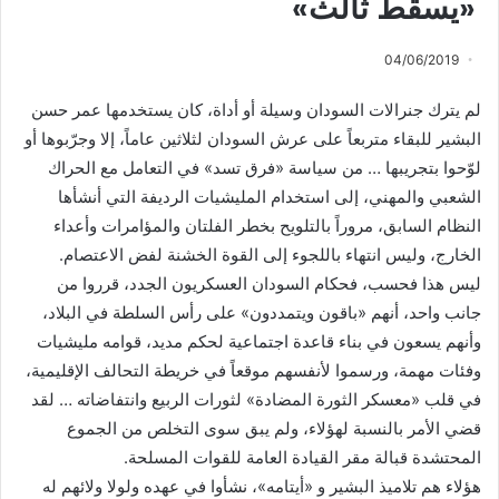
«يسقط ثالث»
04/06/2019
لم يترك جنرالات السودان وسيلة أو أداة، كان يستخدمها عمر حسن
البشير للبقاء متربعاً على عرش السودان لثلاثين عاماً، إلا وجرّبوها أو
لوّحوا بتجريبها … من سياسة «فرق تسد» في التعامل مع الحراك
الشعبي والمهني، إلى استخدام المليشيات الرديفة التي أنشأها
النظام السابق، مروراً بالتلويح بخطر الفلتان والمؤامرات وأعداء
الخارج، وليس انتهاء باللجوء إلى القوة الخشنة لفض الاعتصام.
ليس هذا فحسب، فحكام السودان العسكريون الجدد، قرروا من
جانب واحد، أنهم «باقون ويتمددون» على رأس السلطة في البلاد،
وأنهم يسعون في بناء قاعدة اجتماعية لحكم مديد، قوامه مليشيات
وفئات مهمة، ورسموا لأنفسهم موقعاً في خريطة التحالف الإقليمية،
في قلب «معسكر الثورة المضادة» لثورات الربيع وانتفاضاته … لقد
قضي الأمر بالنسبة لهؤلاء، ولم يبق سوى التخلص من الجموع
المحتشدة قبالة مقر القيادة العامة للقوات المسلحة.
هؤلاء هم تلاميذ البشير و «أيتامه»، نشأوا في عهده ولولا ولائهم له