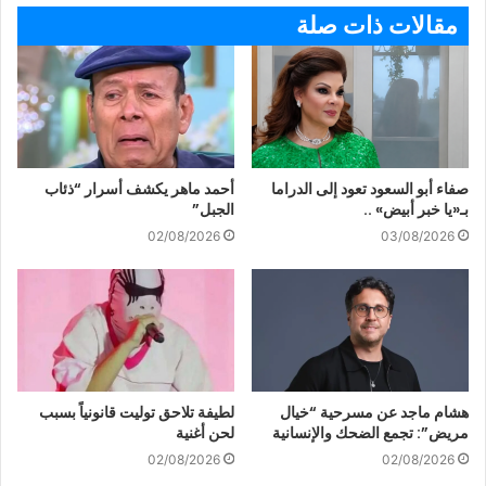
مقالات ذات صلة
صفاء أبو السعود تعود إلى الدراما
أحمد ماهر يكشف أسرار “ذئاب
بـ«يا خبر أبيض» ..
الجبل”
02/08/2026
03/08/2026
هشام ماجد عن مسرحية “خيال
لطيفة تلاحق توليت قانونياً بسبب
مريض”: تجمع الضحك والإنسانية
لحن أغنية
02/08/2026
02/08/2026