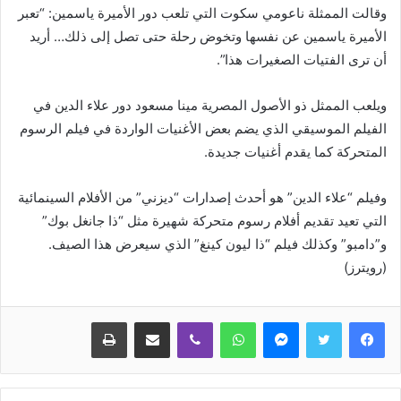
وقالت الممثلة ناعومي سكوت التي تلعب دور الأميرة ياسمين: “تعبر
الأميرة ياسمين عن نفسها وتخوض رحلة حتى تصل إلى ذلك… أريد
أن ترى الفتيات الصغيرات هذا”.
ويلعب الممثل ذو الأصول المصرية مينا مسعود دور علاء الدين في
الفيلم الموسيقي الذي يضم بعض الأغنيات الواردة في فيلم الرسوم
المتحركة كما يقدم أغنيات جديدة.
وفيلم “علاء الدين” هو أحدث إصدارات “ديزني” من الأفلام السينمائية
التي تعيد تقديم أفلام رسوم متحركة شهيرة مثل “ذا جانغل بوك”
و”دامبو” وكذلك فيلم “ذا ليون كينغ” الذي سيعرض هذا الصيف.
(رويترز)
ماسنجر
واتساب
ڤايبر
مشاركة عبر البريد
طباعة