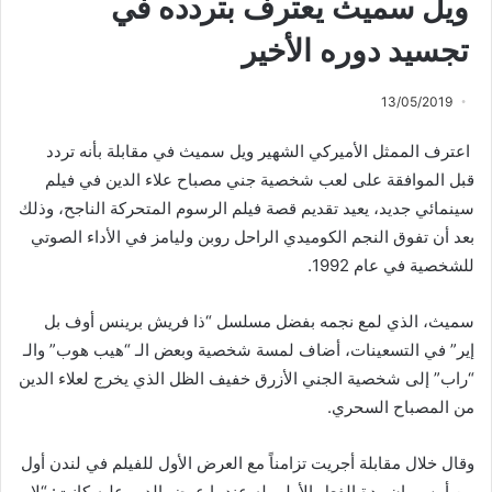
ويل سميث يعترف بتردده في
تجسيد دوره الأخير
13/05/2019
اعترف الممثل الأميركي الشهير ويل سميث في مقابلة بأنه تردد
قبل الموافقة على لعب شخصية جني مصباح علاء الدين في فيلم
سينمائي جديد، يعيد تقديم قصة فيلم الرسوم المتحركة الناجح، وذلك
بعد أن تفوق النجم الكوميدي الراحل روبن وليامز في الأداء الصوتي
للشخصية في عام 1992.
سميث، الذي لمع نجمه بفضل مسلسل “ذا فريش برينس أوف بل
إير” في التسعينات، أضاف لمسة شخصية وبعض الـ “هيب هوب” والـ
“راب” إلى شخصية الجني الأزرق خفيف الظل الذي يخرج لعلاء الدين
من المصباح السحري.
وقال خلال مقابلة أجريت تزامناً مع العرض الأول للفيلم في لندن أول
من أمس، إن ردة الفعل الأولى له عندما عرض الدور عليه كانت: “لا…