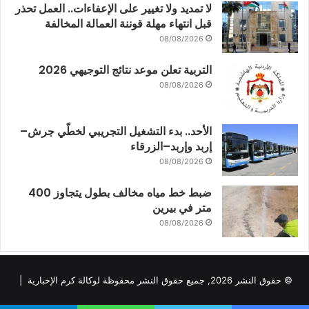
لا تمديد ولا تغيير على الإعفاءات.. العمل تحذر
قبل انتهاء مهلة قوننة العمالة المخالفة
08/08/2026
التربية تعلن موعد نتائج التوجيهي 2026
08/08/2026
الأحد.. بدء التشغيل التجريبي لخطّي جرش–
إربد وإربد–الزرقاء
08/08/2026
ضبط خط مياه مخالف بطول يتجاوز 400
متر في بيرين
08/08/2026
© حقوق النشر 2026, جميع حقوق النشر محفوظة لوكالة كرم الإخبارية |