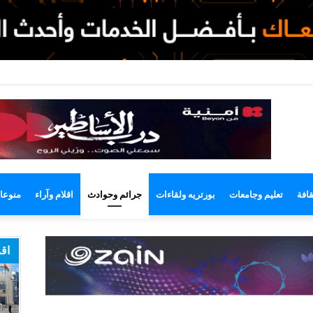
وضع
مظلم
قافة
تعليم وجامعات
بورتريه ولقاءات
جرائم وحوادث
اقلام وآراء
منوعا
اقر