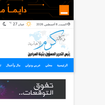
℃
ال
27
السبت, 8 أغسطس, 2026
عمان
ال
الرئيسية
محلي
عربي ودولي
مال وأعمال
ث