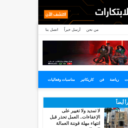
من نحن
أرسل خبراً
اتصل بنا
ت
رياضة
فن
كاريكاتير
مناسبات وفعاليات
أ أيضاً
لا تمديد ولا تغيير على
الإعفاءات.. العمل تحذر قبل
انتهاء مهلة قوننة العمالة