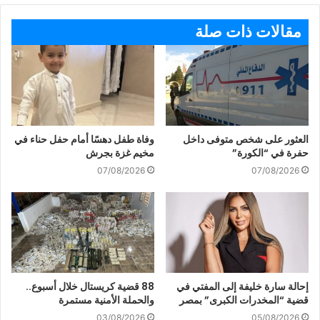
مقالات ذات صلة
العثور على شخص متوفى داخل
وفاة طفل دهسًا أمام حفل حناء في
حفرة في “الكورة”
مخيم غزة بجرش
07/08/2026
07/08/2026
إحالة سارة خليفة إلى المفتي في
88 قضية كريستال خلال أسبوع..
قضية “المخدرات الكبرى” بمصر
والحملة الأمنية مستمرة
03/08/2026
05/08/2026