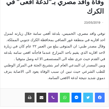
وفاة وافد مصري بـ”لدغة أفعى” في
الكرك
23/05/2019
توفي وافد مصري، الخميس، بلدغة أفعى سامة خلال زيارته لمنزل
احد اقاربه في منطقة غور الصافي بمحافظة الكرك جنوبي المملكة.
وقال مصدر طبي: ان المتوفى يبلغ من العمر ٢٢ عام كان في زيارة
لاحد اقاربه الذي يقيم باحد المزارع عندما فاجأته افعى سامه بلدغه
في القدم حيث جرى نقله الى المستسفى الا انه وصل متوفيا .
وبين المصدر ان المدعي العام امر بتشريح الجثة في المركز الوطني
للطب الشرعي حيث تبين ان سبب الوفاة يعود الى الاصابة بنزف
دموي شديد نتيجة لدغة الافعى السامة.
ماسنجر
واتساب
ڤايبر
مشاركة عبر البريد
طباعة