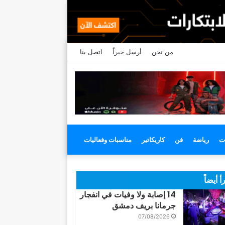
من نحن
أرسل خبراً
اتصل بنا
ت
رياضة
فن
كاريكاتير
مناسبات وفعاليات
أ أيضاً
14 إصابة ولا وفيات في انفجار
جرمانا بريف دمشق
07/08/2026