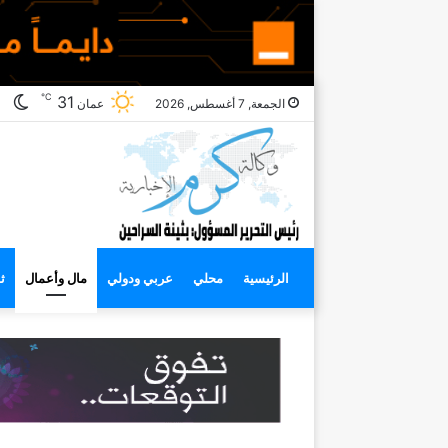
℃
ال
31
الجمعة, 7 أغسطس, 2026
عمان
ال
الرئيسية
محلي
عربي ودولي
مال وأعمال
ث