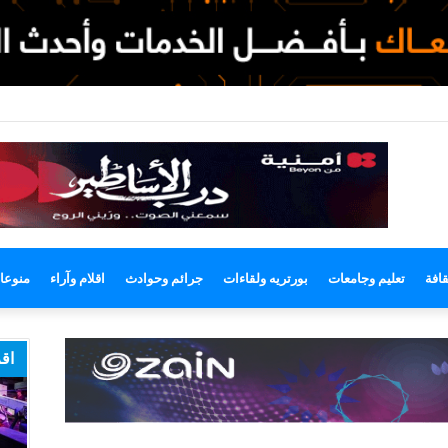
وضع
مظلم
قافة
تعليم وجامعات
بورتريه ولقاءات
جرائم وحوادث
اقلام وآراء
منوعا
اقر