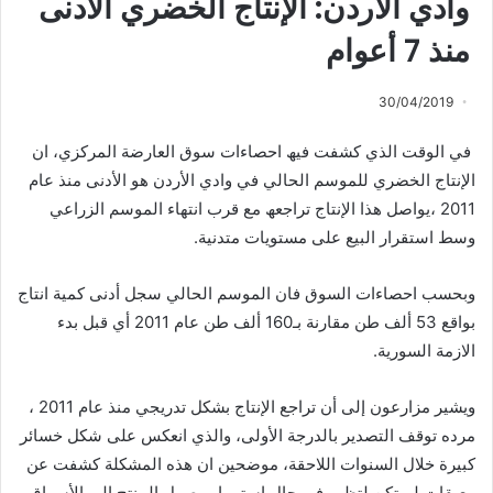
وادي الأردن: الإنتاج الخضري الأدنی
منذ 7 أعوام
30/04/2019
في الوقت الذي كشفت فیھ احصاءات سوق العارضة المركزي، ان
الإنتاج الخضري للموسم الحالي في وادي الأردن ھو الأدنى منذ عام
2011 ،یواصل ھذا الإنتاج تراجعھ مع قرب انتھاء الموسم الزراعي
وسط استقرار البیع على مستویات متدنیة.
وبحسب احصاءات السوق فان الموسم الحالي سجل أدنى كمیة انتاج
بواقع 53 ألف طن مقارنة بـ160 ألف طن عام 2011 أي قبل بدء
الازمة السوریة.
ویشیر مزارعون إلى أن تراجع الإنتاج بشكل تدریجي منذ عام 2011 ،
مرده توقف التصدیر بالدرجة الأولى، والذي انعكس على شكل خسائر
كبیرة خلال السنوات اللاحقة، موضحین ان ھذه المشكلة كشفت عن
معیقات لم تكن لتظھر في حال استمرار وصول المنتج إلى الأسواق