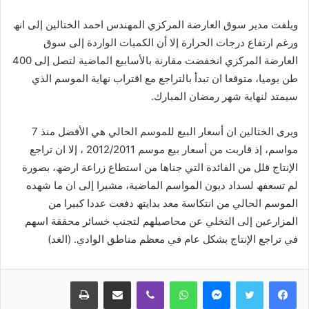
ویلفت مدیر سوق العارضة المركزي المھندس احمد الختالین إلى انھ
ورغم ارتفاع درجات الحرارة إلا أن الكمیات الواردة إلى سوق
العارضة المركزي انخفضت مقارنة بالأسابیع الماضیة لتصل إلى 400
طن یومیا، متوقعا ان تبدأ بالتراجع مع اقتراب نھایة الموسم الذي
سیمتد لنھایة شھر رمضان المبارك.
ویرى الختالین ان أسعار البیع للموسم الحالي ھي الأفضل منذ 7
مواسم، إذ قاربت من أسعار بیع موسم 2012/2011 ، إلا ان تراجع
الإنتاج قلل من الفائدة التي جناھا من استطاع زراعة ارضھ، بصورة
لم تسعفھ لسداد دیون المواسم الماضیة، مشیرا إلى ان ما شھده
الموسم الحالي من انتكاسة معد بدایتھ دفعت عددا كبیرا من
المزارعین إلى التخلي عن محاصیلھم لتجنب خسائر محققة اسھم
في تراجع الإنتاج بشكل عام في معظم مناطق الوادي. (الغد)
ماسنجر
واتساب
ڤايبر
مشاركة عبر البريد
طباعة