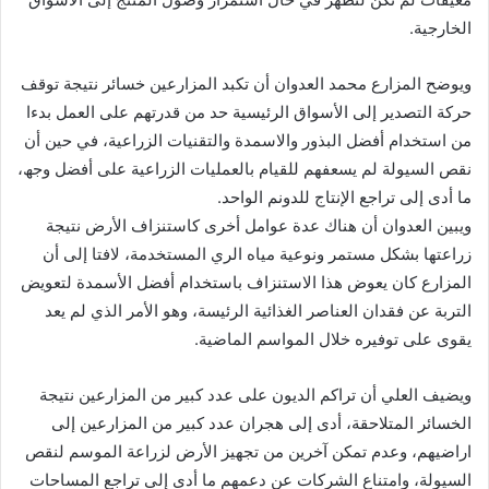
الخارجیة.
ویوضح المزارع محمد العدوان أن تكبد المزارعین خسائر نتیجة توقف
حركة التصدیر إلى الأسواق الرئیسیة حد من قدرتھم على العمل بدءا
من استخدام أفضل البذور والاسمدة والتقنیات الزراعیة، في حین أن
نقص السیولة لم یسعفھم للقیام بالعملیات الزراعیة على أفضل وجھ،
ما أدى إلى تراجع الإنتاج للدونم الواحد.
ویبین العدوان أن ھناك عدة عوامل أخرى كاستنزاف الأرض نتیجة
زراعتھا بشكل مستمر ونوعیة میاه الري المستخدمة، لافتا إلى أن
المزارع كان یعوض ھذا الاستنزاف باستخدام أفضل الأسمدة لتعویض
التربة عن فقدان العناصر الغذائیة الرئیسة، وھو الأمر الذي لم یعد
یقوى على توفیره خلال المواسم الماضیة.
ویضیف العلي أن تراكم الدیون على عدد كبیر من المزارعین نتیجة
الخسائر المتلاحقة، أدى إلى ھجران عدد كبیر من المزارعین إلى
اراضیھم، وعدم تمكن آخرین من تجھیز الأرض لزراعة الموسم لنقص
السیولة، وامتناع الشركات عن دعمھم ما أدى إلى تراجع المساحات