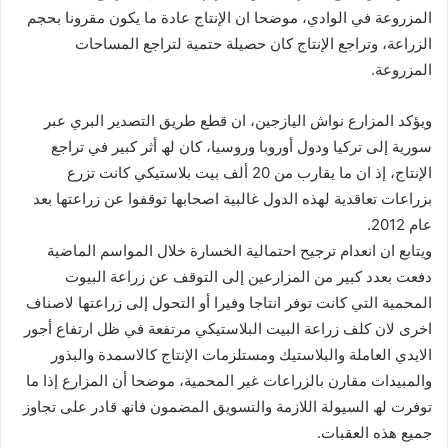
المزروعة في الوادي، موضحا ان الإنتاج عادة ما یكون مقرونا بحجم
الزراعة، وتراجع الإنتاج كان حصیلة حتمیة لتراجع المساحات
المزروعة.
ویؤكد المزارع نواش الیازجین، ان قطع طریق التصدیر البري عبر
سوریة إلى تركیا ودول أوروبا وروسیا، كان لھ أثر كبیر في تراجع
الإنتاج، إذ ان ما یقارب من 20 ألف بیت بلاستیكي كانت تزرع
بزراعات تعاقدیة لھذه الدول غالبیة اصحابھا توقفوا عن زراعتھا بعد
عام 2012.
ویتابع ان انعدام ترجیح احتمالیة الخسارة خلال المواسم الماضیة
دفعت بعدد كبیر من المزارعین إلى التوقف عن زراعة البیوت
المحمیة التي كانت توفر انتاجا وفیرا أو التحول إلى زراعتھا لاصناف
اخرى لان كلف زراعة البیت البلاستیكي مرتفعة في ظل ارتفاع أجور
الایدي العاملة والبلاستیك ومستلزمات الإنتاج كالاسمدة والبذور
والمبیدات مقارن بالزراعات غیر المحمیة، موضحا أن المزارع إذا ما
توفرت لھ السیولة اللازمة والتسویق المضمون فانھ قادر على تجاوز
جمیع ھذه العقبات.