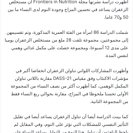
أظهرت دراسة نشرتها مجلة Frontiers in Nutrition أن مستخلص
الزعفران يساعد في تحسين المزاج وجودة النوم لدى النساء ما بين
50 و70 عاما.
شملت الدراسة 86 امرأة من الفئة العمرية المذكورة، وتم تقسيمهن
إلى مجموعتين، مجموعة تلقت 28 ملغ من مستخلص الزعفران يوميا
على مدى 12 أسبوعا، ومجموعة حصلت على مكمل غذائي وهمي
لنفس المدة.
وأظهرت المشاركات اللواتي تناولن الزعفران انخفاضا أكبر في
مؤشرات الاكتئاب وفق مقياس DASS-21 مقارنة باللاتي تناولن
المكمل الوهمي، كما أظهرت أكثر من نصف النساء من المجموعة
الأولى تحسنا ملحوظا في المزاج، مقارنة بحوالي ربع النساء فقط
من المجموعة الثانية.
كما بينت الدراسة أيضا أن تناول الزعفران يساعد أيضا في تقليل
التأثير النفسي للمشكلات التي تؤثر على النوم، وفي المقابل لم
يلحظ الباحثون أن تناول هذا النوع من التوابل يساعد النساء على