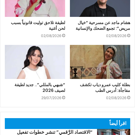
هشام ماجد عن مسرحية “خيال
لطيفة تلاحق توليت قانونياً بسبب
مريض”: تجمع الضحك والإنسانية
لحن أغنية
02/08/2026
02/08/2026
بطلة كليب عمرو دياب تكشف
“شبهي بالمللي”.. جديد لطيفة
مفاجأة: أدرس الطب
لصيف 2026
29/07/2026
02/08/2026
اقرأ أيضاً
“الاقتصاد الرَّقمي” تنشر خطوات تفعيل