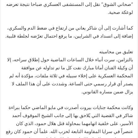
“صحاني الشوق” نقل إلى المستشفى العسكري صباحا نتيجة تعرضه
لوعكة صحية.
كما أشارت إلى أن شاكر يعاني من ارتفاع في ضغط الدم والسكري،
إضافة إلى انسداد في الشرايين، ما يرفع احتمال تعرّضه لجلطة قلبية.
تعليق من محاميته
بالتزامن، سرت أنباء خلال الساعات الماضية حول إطلاق سراحه، إلا
أن وكيلة الفنان أماتا مبارك نفت كل ما تم تداوله عن موافقة
المحكمة العسكرية على إخلاء سبيله في ثلاثة ملفات، مؤكدة أنه لم
يصدر أي قرار رسمي حتى الساعة. وشددت على أن هذا الملف لا
يزال ضمن مساره القانوني.
وكانت محكمة جنايات بيروت أصدرت في مايو الماضي حكما ببراءة
شاكر في القضية التي يُلاحق بها إلى جانب الشيخ الموقوف أحمد
الأسير، على خلفية اتهامهما بمحاولة قتل هلال حمود، الذي كان
عنصراً في سرايا المقاومة التابعة لحزب الله. علماً أن حمود كان رفع