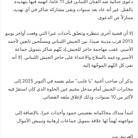
دعوى جنائية ضد الفنان اللبناني قبل 11 عاما، اتهمه فيها بتهديده
بالقتل. غير أنه عاد بعد سنوات ونفى مشاركة شاكر في أي تهديد،
متنازلاً عن الدعوى.
إلا أن قضية أخرى تنتظره وتتعلق بأحداث عبرا التي وقعت أواخر يونيو
2013 قرب مدينة صيدا، بين الجيش اللبناني ومسلّحين تابعين لأحمد
الأسير، عقب مهاجمة حاجز للجيش.إذ يُتّهم شاكر بتمويل جماعة
الأسير ودعمه بالسلاح والاعتداء على حاجز الجيش اللبناني. إلا أنه
نفى كل التّهم الموجّهة إليه.
يذكر أن صاحب أغنية “يا غايب” سلم نفسه في أكتوبر 2025 إلى
مخابرات الجيش أمام مدخل مخيم عين الحلوة الذي كان استقرّ فيه
لأكثر من 10 سنوات، وذلك لإغلاق ملفه القضائي.
لتبدأ منذاك محاكماته بقضيتي حمود وأحداث عبرا، بالإضافة إلى
مواجهته تُهماً لها علاقة بتمويل جماعات إرهابية وتبييض الأموال.
العربية. نت