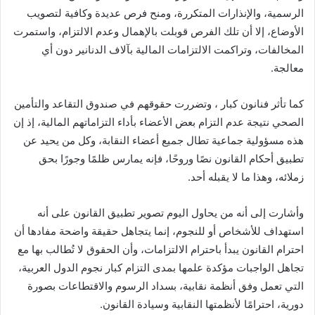
الرسمية، والإنذارات المتكررة، ومنح فرص عديدة وكافية لتصويب
الأوضاع، إلا أن تلك الفرص قوبلت بالإهمال وعدم الالتزام، واستمرت
المخالفات، وتراكمت الالتزامات المالية بآلاف الدنانير دون أي
معالجة.
كما تأثر فنانون كبار ، وتضررت حقوقهم في صندوق التقاعد والتأمين
الصحي نتيجة عدم التزام بعض الأعضاء بأداء التزاماتهم المالية، إذ إن
هذه مسؤولية جماعية تطال جميع أعضاء النقابة، وكل من يحيد عن
تطبيق أحكام القانون نصًا وروحًا، فإنه يمارس ظلمًا وجورًا بحق
زملائه، وهذا ما لا يقبله أحد.
وأشارت إلى أنه من يحاول اليوم تصوير تطبيق القانون على أنه
استهداف للأشخاص أو للنجوم، إنما يتجاهل حقيقة واضحة مفادها أن
احترام القانون يبدأ باحترام الالتزامات، وأن الحقوق لا تُطالب بها مع
تجاهل الواجبات مؤكدة علمها بمدى التزام كبار نجوم الدول العربية،
التي تعمل وفق أنظمة نقابية، بسداد الرسوم والاقتطاعات بصورة
دورية، احترامًا لأنظمتها النقابية وسيادة القانون.