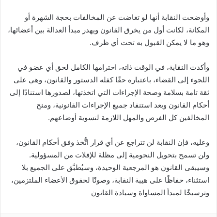
وأوضحت النقابة أنها لو تغاضت عن المخالفات بحجة الشهرة أو
المكانة، لكانت أول من يخرق القانون ويهدر مبدأ العدالة بين أعضائها،
وهو ما لا يمكن القبول به تحت أي ظرف.
وأكدت النقابة، في الوقت ذاته، احترامها الكامل لحق أي عضو في
اللجوء إلى القضاء، باعتباره حقًا كفله الدستور والقانون، وهي على
ثقة تامة بسلامة وصحة الإجراءات التي اتخذتها، لصدورها استنادًا إلى
أحكام القانون وبعد استنفاد جميع الإجراءات القانونية، ومنح
المخالفين كل الفرص والمهل اللازمة لتسوية أوضاعهم.
وعليه، فإن النقابة لن تتراجع عن أي قرار اتُّخذ وفق أحكام القانون،
ولن تسمح بتحويل النجومية إلى مظلة للإفلات من المسؤولية.
وسيبقى القانون هو المرجعية الوحيدة، وسيُطبَّق على الجميع بلا
استثناء، حفاظًا على هيبة النقابة، وصونًا لحقوق الأعضاء الملتزمين،
وترسيخًا لمبدأ المساواة وسيادة القانون