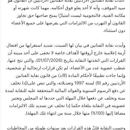
أكدت نقابة الفنانين الأردنيين نقابة الفنانين الأردنيين أن القانون هو
سيد الموقف، وأنه لا أحد يعلو فوق أحكامه، مهما كانت شهرته أو
مكانته الفنية، فالنجومية ليست امتيازًا يمنح صاحبها حق تجاوز
القانون أو التهرب من الالتزامات التي يفرضها على جميع الأعضاء
دون استثناء.
وأبدت نقابة الفنانين في بيان لها السبت، شديد استغرابها من افتعال
أزمة إعلامية خارج أروقتها لأهداف خاصة لا تخفى على أحد مبينة أن
القرارات التي اتخذتها النقابة بتاريخ (01/07/2026)، والتي نتج عنها،
شطب عضوية عدد من الأعضاء، لم تكن قرارات ارتجالية أو شخصية،
وإنما جاءت تطبيقًا لأحكام المادة (8/د) من قانون نقابة الفنانين
الأردنيين رقم (9) لسنة 1997 وتعديلاته، والتي تنص على(إذا تخلف
عن دفع الرسوم السنوية والعوائد المالية المتحققة عليه للنقابة لمدة
سنة وتخلف عن دفعها خلال المهلة التي حددها له المجلس وتعتبر
عضويته في النقابة ملغاة حكما إذا تخلف عن تسديد تلك الالتزامات
مضافا إليها (100%) منها خلال سنة من انتهاء تلك المهلة).
وحسب النقابة فإنّ هذه القرارات بعد سنوات طويلة من المخاطبات