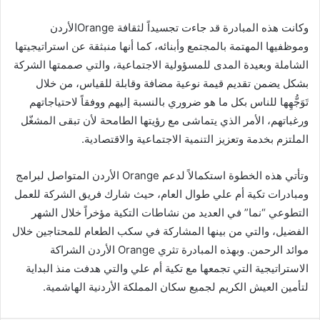
وكانت هذه المبادرة قد جاءت تجسيداً لثقافة Orangeالأردن
وموظفيها المهتمة بالمجتمع وأبنائه، كما أنها منبثقة عن استراتيجيتها
الشاملة وبعيدة المدى للمسؤولية الاجتماعية، والتي صممتها الشركة
بشكل يضمن تقديم قيمة نوعية مضافة وقابلة للقياس، من خلال
تَوَجُّهِها للناس بكل ما هو ضروري بالنسبة إليهم ووفقاً لاحتياجاتهم
ورغباتهم، الأمر الذي يتماشى مع رؤيتها الطامحة لأن تبقى المشغّل
الملتزم بخدمة وتعزيز التنمية الاجتماعية والاقتصادية.
وتأتي هذه الخطوة استكمالاً لدعم Orange الأردن المتواصل لبرامج
ومبادرات تكية أم علي طوال العام، حيث شارك فريق الشركة للعمل
التطوعي “نما” في العديد من نشاطات التكية مؤخراً خلال الشهر
الفضيل، والتي من بينها المشاركة في سكب الطعام للمحتاجين خلال
موائد الرحمن. وبهذه المبادرة تثري Orange الأردن الشراكة
الاستراتيجية التي تجمعها مع تكية أم علي والتي هدفت منذ البداية
لتأمين العيش الكريم لجميع سكان المملكة الأردنية الهاشمية.