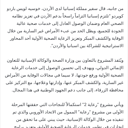
من جانبه، قال سفير مملكة إسبانيا لدى الأردن، خوسيه لويس باردو
كويردو “تلتزم إسبانيا التزاماً راسخاً بدعم الأردن في تعزيز نظامه
الصحي العام وضمان الوصول العادل إلى خدمات صحية عالية
الجودة للجميع، ويظل الحد من عبء الأمراض غير السارية من خلال
الوقاية والكشف المبكر وتعزيز الرعاية الصحية الأولية أحد المحاور
الاستراتيجية للشراكة بين اسبانيا والأردن”.
ويُنَفذ المشروع بالتعاون بين وزارة الصحة والوكالة الإسبانية للتعاون
الإنمائي الدولي، ويهدف إلى تحسين الوصول إلى خدمات الرعاية
الصحية الأولية ورفع جودتها، لا سيما في مجالات الوقاية من الأمراض
غير السارية، والكشف المبكر عنها، وإدارتها وعلاجها، مع التركيز على
محافظة الزرقاء، إلى جانب دعم الجهود الوطنية في هذا المجال.
ويأتي مشروع “رعاية 2” استكمالاً للنجاحات التي حققتها المرحلة
الأولى من مشروع “رعاية” الممول من الاتحاد الأوروبي والذي تم
تنفيذه من خلال الوكالة الإسبانية، حيث يبني على ما تحقق من
إنجازات في تطوير خدمات الرعاية الصحية الأولية، وتعزيز برامج