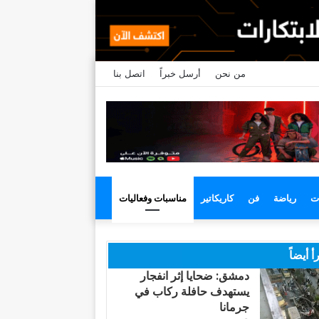
من نحن
أرسل خبراً
اتصل بنا
ت
رياضة
فن
كاريكاتير
مناسبات وفعاليات
أ أيضاً
دمشق: ضحايا إثر انفجار
يستهدف حافلة ركاب في
جرمانا