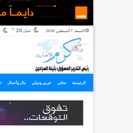
℃
ال
20
الجمعة, 7 أغسطس, 2026
عمان
ال
الرئيسية
محلي
عربي ودولي
مال وأعمال
ث