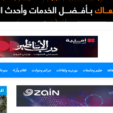
وضع
مظلم
قافة
تعليم وجامعات
بورتريه ولقاءات
جرائم وحوادث
اقلام وآراء
منوعا
اقر