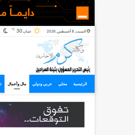
℃
ال
30
السبت, 8 أغسطس, 2026
عمان
ال
الرئيسية
محلي
عربي ودولي
مال وأعمال
ث