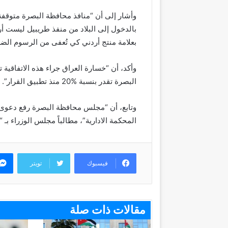
وأشار إلى أن “منافذ محافظة البصرة متوقفة ت
بالدخول إلى البلاد من منفذ طريبيل ليست أرد
بعلامة منتج أردني كي تُعفى من الرسوم الضر
البصرة تقدر بنسبة 20‎%‎ منذ تطبيق القرار”.
وتابع، أن “مجلس محافظة البصرة رفع دعوى قض
المحكمة الادارية”، مطالباً مجلس الوزراء بـ “ا
فيسبوك
تويتر
مقالات ذات صلة