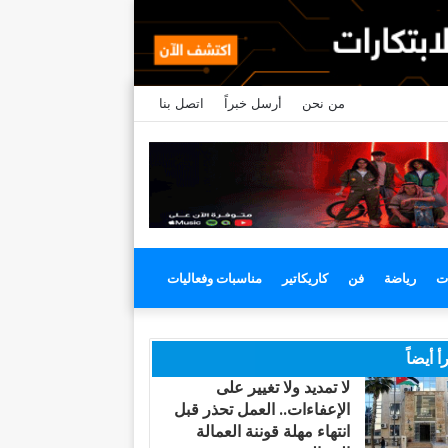
من نحن
أرسل خبراً
اتصل بنا
ت
رياضة
فن
كاريكاتير
مناسبات وفعاليات
أ أيضاً
لا تمديد ولا تغيير على
الإعفاءات.. العمل تحذر قبل
انتهاء مهلة قوننة العمالة