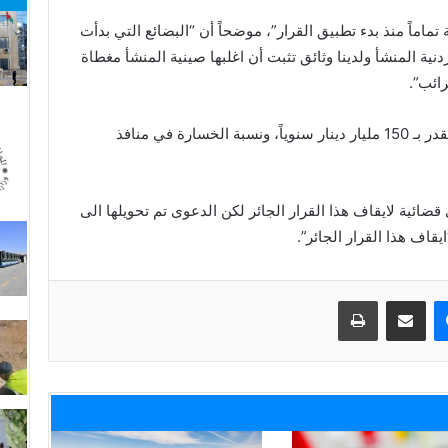
ماماً منذ بدء تطبيق القرار”، موضحاً أن “البضائع التي بدأت
نية المنشأ ولدينا وثائق تثبت أن اغلبها صينية المنشأ مغطاة
ائب”.
وأكد، أن “خسارة العراق جراء هذه الاتفاقية تقدر بـ 150 مليار دينار سنوياً، ونسبة الخسارة في منافذ
ائية لايقاف هذا القرار الجائر لكن الدعوى تم تحويلها الى
يقاف هذا القرار الجائر”.
ماسنجر
مشاركة عبر البريد
طباعة