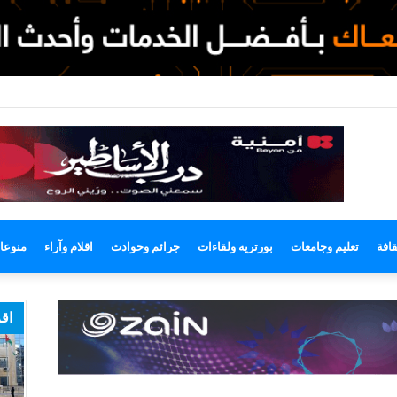
وضع
مظلم
قافة
تعليم وجامعات
بورتريه ولقاءات
جرائم وحوادث
اقلام وآراء
منوعا
اقر