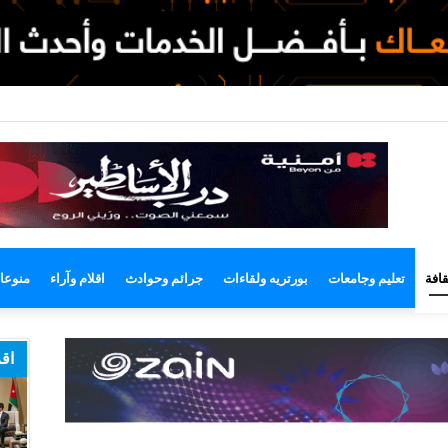
لوضع
لمظلم
قافة
تعليم وجامعات
بورتريه ولقاءات
جرائم وحوادث
اقلام وآراء
منوعا
اقر