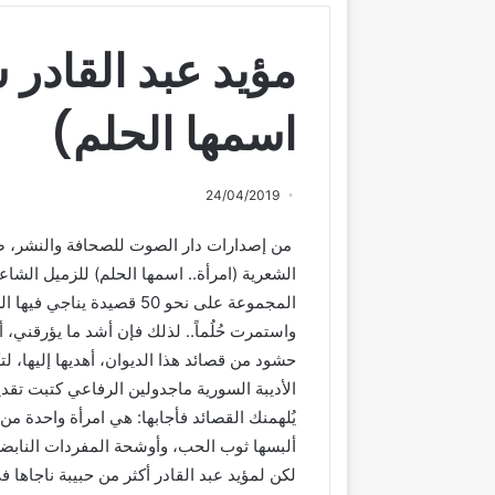
مؤيد عبد القادر 
اسمها الحلم)
24/04/2019
من إصدارات دار الصوت للصحافة والنشر، صد
الشعرية (امرأة.. اسمها الحلم) للزميل الش
المجموعة على نحو 50 قصيدة 
واستمرت حُلُماً.. لذلك فإن أشد ما يؤرقني، أن
حشود من قصائد هذا الديوان، أهديها إليها، ل
الأديبة السورية ماجدولين الرفاعي كتبت تقديم
يُلهمنك القصائد فأجابها: هي امرأة واحدة من
ألبسها ثوب الحب، وأوشحة المفردات النابضة
لكن لمؤيد عبد القادر أكثر من حبيبة ناجاها