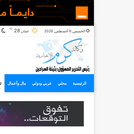
℃
ا
28
الخميس, 6 أغسطس, 2026
عمان
ا
الرئيسية
محلي
عربي ودولي
مال وأعمال
ث