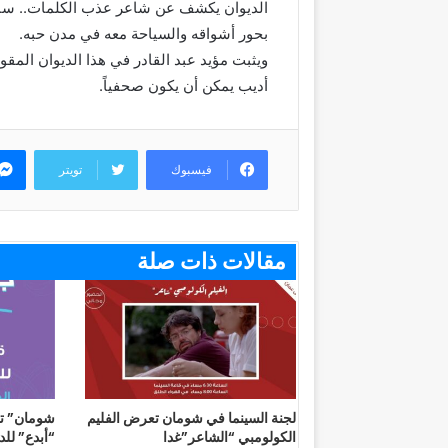
الديوان يكشف عن شاعر عذب الكلمات.. ساحر 
بحور أشواقه والسياحة معه في مدن حبه.
ويثبت مؤيد عبد القادر في هذا الديوان المق
أديب يمكن أن يكون صحفياً.
فيسبوك
تويتر
مقالات ذات صلة
لجنة السينما في شومان تعرض الفليم
شومان” تع
الكولومبي “الشاعر”غدا
“أبدع” للدور