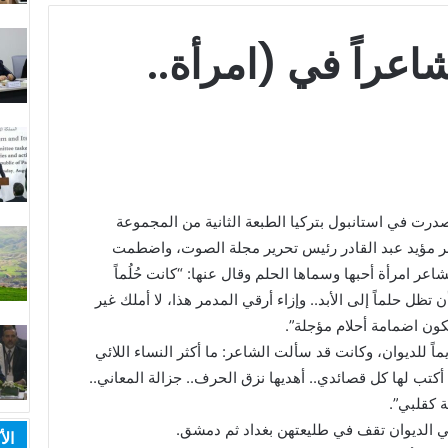
شاعراً في (امرأة..
رت في استانبول بتركيا الطبعة الثانية من المجموعة
اعر مؤيد عبد القادر رئيس تحرير مجلة الصوت، واضطمت
يناجي فيها الشاعر امرأة أحبها وسماها الحلم وقال عنها: “كانت حُلُماً
 تظل حلماً إلى الأبد.. وإزاء أرقي المدمر هذا، لا أملك غير
تكون اضمامة أحلام مؤجلة”.
اً للديوان، وكانت قد سألت الشاعر: ما أكثر النساء اللائي
 أكتب لها كل قصائدي.. أهديها نزق الحرف.. جزالة المعاني..
 كقلبي”.
 في الديوان تقف في طليعتهن بغداد ثم دمشق.
الأ