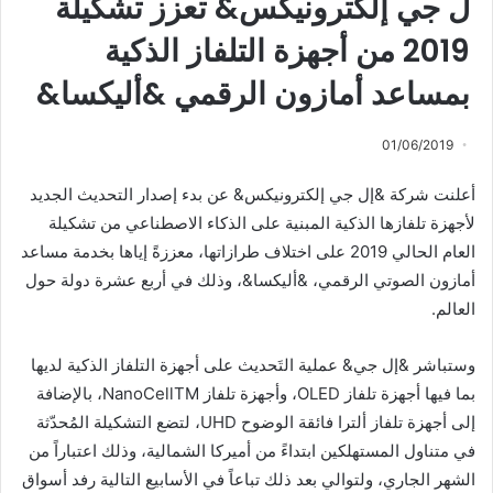
ل جي إلكترونيكس& تعزز تشكيلة
2019 من أجهزة التلفاز الذكية
بمساعد أمازون الرقمي &أليكسا&
01/06/2019
أعلنت شركة &إل جي إلكترونيكس& عن بدء إصدار التحديث الجديد
لأجهزة تلفازها الذكية المبنية على الذكاء الاصطناعي من تشكيلة
العام الحالي 2019 على اختلاف طرازاتها، معززةً إياها بخدمة مساعد
أمازون الصوتي الرقمي، &أليكسا&، وذلك في أربع عشرة دولة حول
العالم.
وستباشر &إل جي& عملية التَحديث على أجهزة التلفاز الذكية لديها
بما فيها أجهزة تلفاز OLED، وأجهزة تلفاز NanoCell
TM
، بالإضافة
إلى أجهزة تلفاز ألترا فائقة الوضوح UHD، لتضع التشكيلة المُحدّثة
في متناول المستهلكين ابتداءً من أميركا الشمالية، وذلك اعتباراً من
الشهر الجاري، ولتوالي بعد ذلك تباعاً في الأسابيع التالية رفد أسواق