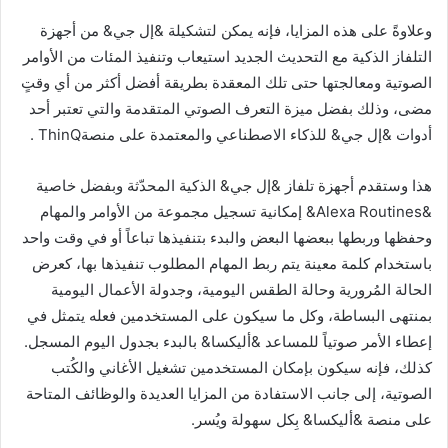
وعلاوةً على هذه المزايا، فإنه يمكن لتشكيلة &إل جي& من أجهزة
التلفاز الذكية مع التحديث الجديد استيعاب وتنفيذ المئات من الأوامر
الصوتية ومعالجتها حتى تلك المعقدة بطريقة أفضل أكثر من أي وقتٍ
مضى، وذلك بفضل ميزة التعرف الصوتي المتقدمة والتي تعتبر أحد
أدوات &إل جي& للذكاء الاصطناعي والمعتمدة على منصةThinQ .
هذا وستقدم أجهزة تلفاز &إل جي& الذكية المحدّثة وبفضل خاصية
&Alexa Routines& إمكانية تسجيل مجموعة من الأوامر والمهام
وحفظها وربطها ببعضها البعض والبدء بتنفيذها تباعاً أو في وقت واحد
باستخدام كلمة معينة يتم ربط المهام المطلوب تنفيذها بها، كعرض
الحالة المُرورية وحالة الطقس اليومية، وجدولة الأعمال اليومية
بمنتهى البساطة، وكل ما سيكون على المستخدمين فعله يتمثل في
إعطاء الأمر صوتياً للمساعد &أليكسا& بالبدء بجدول اليوم المسجل.
كذلك، فإنه سيكون بإمكان المستخدمين تشغيل الأغاني والكُتب
الصوتية، إلى جانب الاستفادة من المزايا العديدة والوظائف المتاحة
على منصة &أليكسا& بِكل سهولة ويُسر.