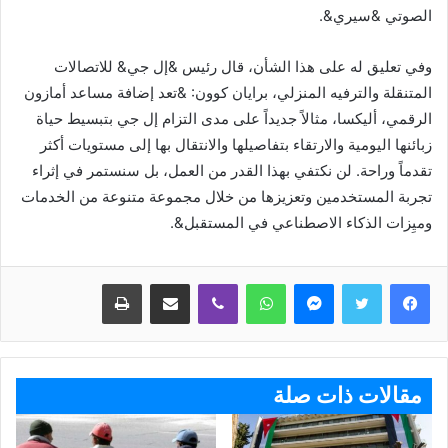
الصوتي &سيري&.
وفي تعليق له على هذا الشأن، قال رئيس &إل جي& للاتصالات
المتنقلة والترفيه المنزلي، برايان كوون: &تعد إضافة مساعد أمازون
الرقمي، أليكسا، مثالاً جديداً على مدى التزام إل جي بتبسيط حياة
زبائنها اليومية والارتقاء بتفاصيلها والانتقال بها إلى مستويات أكثر
تقدماً وراحة. لن نكتفي بهذا القدر من العمل، بل سنستمر في إثراء
تجربة المستخدمين وتعزيزها من خلال مجموعة متنوعة من الخدمات
وميِزات الذكاء الاصطناعي في المستقبل&.
ماسنجر
واتساب
ڤايبر
مشاركة عبر البريد
طباعة
مقالات ذات صلة