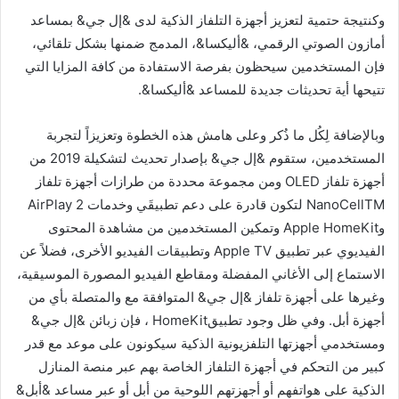
وكنتيجة حتمية لتعزيز أجهزة التلفاز الذكية لدى &إل جي& بمساعد
أمازون الصوتي الرقمي، &أليكسا&، المدمج ضمنها بشكل تلقائي،
فإن المستخدمين سيحظون بفرصة الاستفادة من كافة المزايا التي
تتيحها أية تحديثات جديدة للمساعد &أليكسا&.
وبالإضافة لِكُل ما ذُكر وعلى هامش هذه الخطوة وتعزيزاً لتجربة
المستخدمين، ستقوم &إل جي& بإصدار تحديث لتشكيلة 2019 من
أجهزة تلفاز OLED ومن مجموعة محددة من طرازات أجهزة تلفاز
TM
NanoCell
لتكون قادرة على دعم تطبيقَي وخدمات AirPlay 2
وApple HomeKit وتمكين المستخدمين من مشاهدة المحتوى
الفيديوي عبر تطبيق Apple TV وتطبيقات الفيديو الأخرى، فضلاً عن
الاستماع إلى الأغاني المفضلة ومقاطع الفيديو المصورة الموسيقية،
وغيرها على أجهزة تلفاز &إل جي& المتوافقة مع والمتصلة بأي من
أجهزة أبل. وفي ظل وجود تطبيقHomeKit ، فإن زبائن &إل جي&
ومستخدمي أجهزتها التلفزيونية الذكية سيكونون على موعد مع قدر
كبير من التحكم في أجهزة التلفاز الخاصة بهم عبر منصة المنازل
الذكية على هواتفهم أو أجهزتهم اللوحية من أبل أو عبر مساعد &أبل&