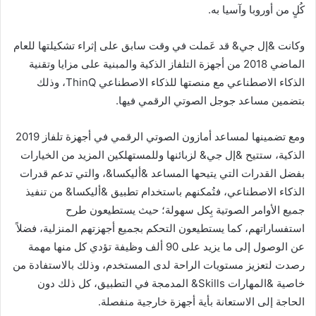
كُلٍ من أوروبا وآسيا به.
وكانت &إل جي& قد عَملت في وقت سابق على إثراء تشكيلتها للعام
الماضي 2018 من أجهزة التلفاز الذكية والمبنية على مزايا وتقنية
الذكاء الاصطناعي مع منصتها للذكاء الاصطناعي ThinQ، وذلك
بتضمين مساعد جوجل الصوتي الرقمي فيها.
ومع تضمينها لمساعد أمازون الصوتي الرقمي في أجهزة تلفاز 2019
الذكية، ستتيح &إل جي& لزبائنها وللمستهلكين المزيد من الخيارات
بفضل القدرات التي يتيحها المساعد &أليكسا&، والتي تدعم قدرات
الذكاء الاصطناعي، فتُمكنهم باستخدام تطبيق &أليكسا& من تنفيذ
جميع الأوامر الصوتية بِكل سهولة؛ حيث يستطيعون طرح
استفساراتهم، كما يستطيعون التحكم بجميع أجهزتهم المنزلية، فضلاً
عن الوصول إلى ما يزيد على 90 ألف وظيفة تؤدي كل منها مهمة
رصدت لتعزيز مستويات الراحة لدى المستخدم، وذلك بالاستفادة من
خاصية &المهارات Skills& المدمجة في التطبيق، كل ذلك دون
الحاجة إلى الاستعانة بأية أجهزة خارجية منفصلة.