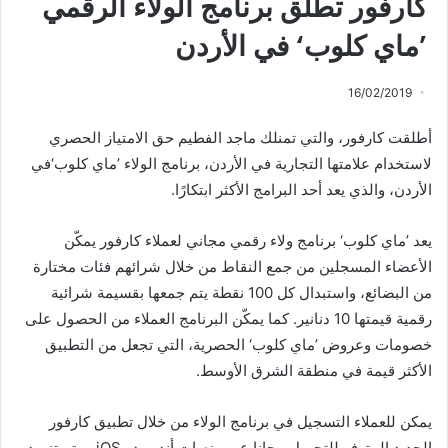
كارفور تطلق برنامج الولاء الرقمي
’ماي كلوب‘ في الأردن
16/02/2019
أطلقت كارفور، والتي تمنلك ماجد الفطيم حق الامتياز الحصري
لاستخدام علامتها التجارية في الأردن، برنامج الولاء ’ماي كلوب‘في
الأردن، والذي يعد أحد البرامج الأكثر ابتكارًا.
يعد ’ماي كلوب‘ برنامج ولاء رقمي مجاني لعملاء كارفو
ر
يمكّن
الأعضاء المسجلين من جمع النقاط
من خلال
شرا
ئهم
فئات مختارة
من البضائع، واستبدال كل 100 نقطة يتم جمعها بقسيمة شرائية
رقمية قيمتها 10 دنانير. كما يمكّن البرنامج العملاء
من الحصول على
خصومات وعروض
’ماي كلوب‘ الحصرية، التي تجعل من التطبيق
الأكثر قيمة في منطقة الشرق الأوسط.
يمكن للعملاء التسجيل في برنامج الولاء من خلال تطبيق كارفور
الجديد المتوفر للتحميل مجانا عبر منصات
أندرويد
و
iOS
. ويتم تزويد