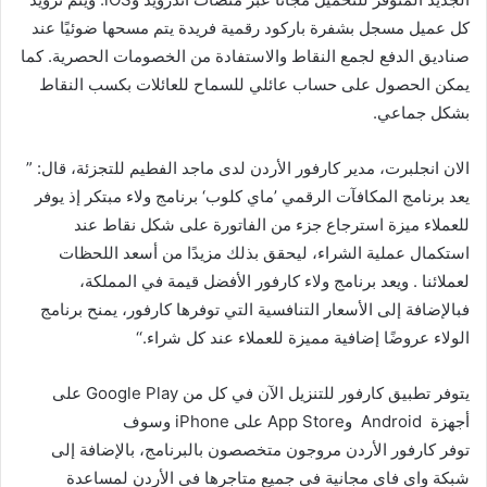
كل عميل مسجل بشفرة باركود رقمية فريدة يتم مسحها ضوئيًا عند
صناديق الدفع لجمع النقاط والاستفادة من الخصومات الحصرية. كما
يمكن الحصول على حساب عائلي للسماح للعائلات بكسب النقاط
بشكل جماعي.
الان انجلبرت
، مدير كارفور الأردن لدى ماجد الفطيم للتجزئة، قال: ”
يعد برنامج المكافآت الرقمي ’ماي كلوب‘ برنامج ولاء مبتكر إذ يوفر
للعملاء ميزة
استرجاع جزء من الفاتورة على شكل نقاط عند
استكمال عملية الشراء، ليحقق بذلك مزيدًا من
أسعد
اللحظات
لعملائنا . ويعد برنامج ولاء كارفور الأفضل قيمة في المملكة،
فبالإضافة إلى الأسعار التنافسية التي توفرها كارفور، يمنح برنامج
الولاء عروضًا إضافية مميزة للعملاء عند كل شراء.‘‘
يتوفر تطبيق كارفور للتنزيل الآن في كل من
Google Play
على
أجهزة
Android
و
App Store
على
iPhone
وسوف
توفر
كارفور
الأردن
مروجون متخصصون بالبرنامج، بالإضافة إلى
شبكة واي فاي مجانية في جميع متاجرها في الأردن لمساعدة