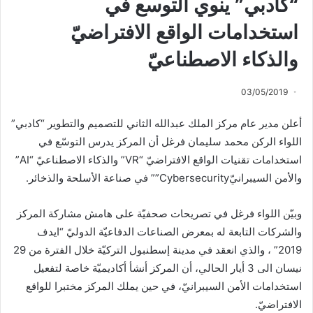
“كادبي” ينوي التوسع في
استخدامات الواقع الافتراضيّ
والذكاء الاصطناعيّ
03/05/2019
أعلن مدير عام مركز الملك عبدالله الثاني للتصميم والتطوير “كادبي”
اللواء الركن محمد سليمان فرغل أن المركز يدرس التوسّع في
استخدامات تقنيات الواقع الافتراضيّ “VR” والذكاء الاصطناعيّ “AI”
والأمن السيبرانيّCybersecurity”” في صناعة الأسلحة والذخائر.
وبيّن اللواء فرغل في تصريحات صحفيّة على هامش مشاركة المركز
والشركات التابعة له بمعرض الصناعات الدفاعيّة الدوليّ “ايدف
2019” ، والذي انعقد في مدينة إسطنبول التركيّة خلال الفترة من 29
نيسان الى 3 أيار الحالي، أن المركز أنشأ أكاديميّة خاصة لتفعيل
استخدامات الأمن السيبرانيّ، في حين يملك المركز مختبرا للواقع
الافتراضيّ.