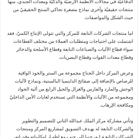
الدفاعيّة في مجالات الأنظمة الأرضيّة والذكيّة ومعدات الجندي، منها
منتجات حقيقيّة وأخرى نماذج مصغرة تحاكي المنتج الحقيقيّ من
حيث الشكل والمواصفات.
اما منتجات الشركات التابعة للمركز والتي تتولى الإنتاج الكميّ، فقد
اشتملت على احتياجات ومتطلبات العملاء من مختلف القطاعات
سواء قطاع الآليات والصناعات التابعة وقطاع الأسلحة والذخائر
وقطاع معدات القوات وقطاع البصريات.
وعرض المركز داخل الجناح مجموعة من الستر والخوذ الواقية
للرصاص بالإضافة إلى صفائح الداينميا البالستية، ونماذج لآليات
الوحش والمارد والفارس والغزال والجيل الرابع من ألية الجواد
ومجموعه من الآليات والأنظمة التي تستخدم لغايات الأمن الداخليّ
ومكافحة الإرهاب.
وتأتي مشاركة مركز الملك عبدالله الثاني للتصميم والتطوير
والشركات التابعة له بهـدف التسويق لمشاريع المركز ومنتجات
الشركات التابعـة لـه، جنبا إلى جنب مع إظهـار إمكانياته وقدراته،