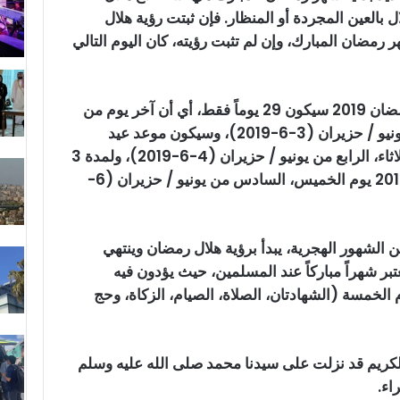
 رؤية الهلال بالعين المجردة أو المنظار. فإن ثبتت رؤية هلال
ر رمضان المبارك، وإن لم تثبت رؤيته، كان اليوم التالي
وتشير الحسابات الفلكية إلى أن شهر رمضان 2019 سيكون 29 يوماً فقط، أي أن آخر يوم من
أيام رمضان سيكون الإثنين، الثالث من يونيو / حزيران (3-6-2019)، وسيكون موعد عيد
الفطر 2019 وأول أيام شوال هو يوم الثلاثاء، الرابع من يونيو / حزيران (4-6-2019)، ولمدة 3
أيام، حيث سيكون آخر أيام عيد الفطر 2019 يوم الخميس، السادس من يونيو / حزيران (6-
الشهور الهجرية، يبدأ برؤية هلال رمضان وينتهي
بر شهراً مباركاً عند المسلمين، حيث يؤدون فيه
الخمسة (الشهادتان، الصلاة، الصيام، الزكاة، وحج
الكريم قد نزلت على سيدنا محمد صلى الله عليه وسلم
اء.