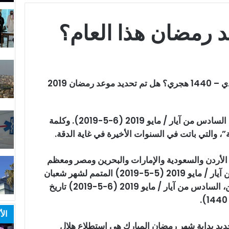
د رمضان هذا العام؟
طقس العرب – متى رمضان 2019 ميلادي – 1440 هجري؟ هل تم تحديد موعد رمضان 2019
تاريخ رمضان 2019 فلكياً هو يوم الإثنين، السادس من آيار / مايو 2019 (6-5-2019). وكلمة
ية”، والتي باتت في السنوات الأخيرة في غاية الدقة.
في الأردن والسعودية والإمارات والبحرين ومصر ومعظم
الدول العربية، سيكون الأحد، الخامس من آيار / مايو 2019 (5-5-2019) المتمم لشهر شعبان
1440 (30 شعبان)، وسيكون يوم الإثنين، السادس من آيار / مايو 2019 (6-5-2019) تاريخ
الأ
حديد بداية شهر رمضان المبارك هي استطلاع هلال