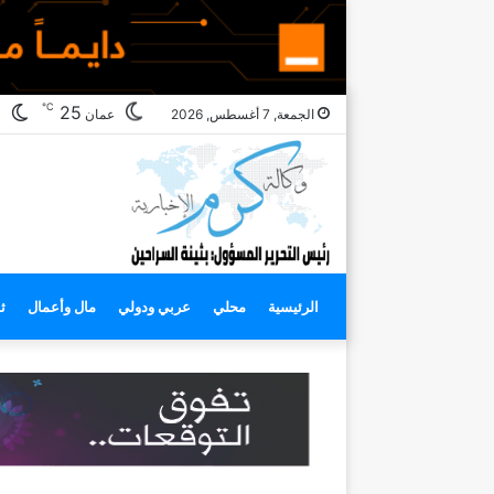
℃
ال
25
الجمعة, 7 أغسطس, 2026
عمان
ال
الرئيسية
محلي
عربي ودولي
مال وأعمال
ث