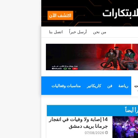
من نحن
أرسل خبراً
اتصل بنا
ت
رياضة
فن
كاريكاتير
مناسبات وفعاليات
أ أيضاً
14 إصابة ولا وفيات في انفجار
جرمانا بريف دمشق
07/08/2026