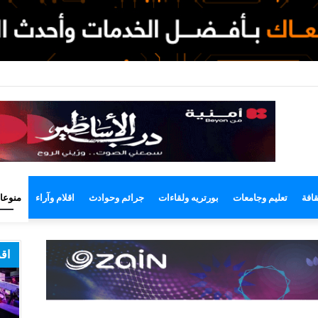
وضع
مظلم
قافة
تعليم وجامعات
بورتريه ولقاءات
جرائم وحوادث
اقلام وآراء
منوعا
اقر