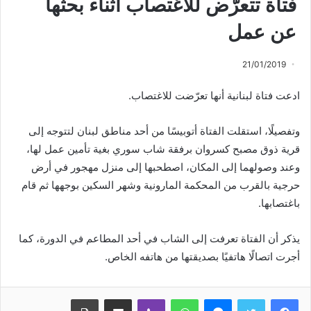
فتاة تتعرّض للاغتصاب أثناء بحثها
عن عمل
21/01/2019
ادعت فتاة لبنانية أنها تعرّضت للاغتصاب.
وتفصيلًا، استقلت الفتاة أتوبيسًا من أحد مناطق لبنان لتتوجه إلى
قرية ذوق مصبح كسروان برفقة شاب سوري بغية تأمين عمل ‏لها،
وعند وصولهما إلى المكان، اصطحبها إلى منزل مهجور في أرض
حرجية بالقرب من المحكمة ‏المارونية وشهر السكين بوجهها ثم قام
باغتصابها.
يذكر أن الفتاة تعرفت إلى الشاب في أحد المطاعم في الدورة، كما
أجرت اتصالًا هاتفيًا بصديقتها من هاتفه الخاص.
ماسنجر
واتساب
ڤايبر
مشاركة عبر البريد
طباعة