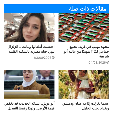
مقالات ذات صلة
مشهد مهيب في غزة.. تشييع
احتضنت أطفالها وماتت .. الزلزال
جماعي لـ112 شهيدًا من عائلة أبو
ينهي حياة مصرية بالسكتة القلبية
شريعة
03/08/2026
04/08/2026
عندما تغزلت إذاعة عمان ودمشق
أبو غوش: السكة الحديدية قد تخفض
وبغداد بعنب الخليل
قيمة الأرض.. ولهذا رفضنا التعديل