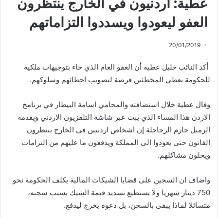
عطية: أردنيون في الخارج ينتظرون
العفو ليعودوا ويسددوا التزاماتهم
20/01/2019
أكد النائب خليل عطية أن العفو العام الذي جاء بتوجيهات ملكية
للحكومة يعطي المخطئين فرصة لتصويب اخطائهم وسلوكهم.
وقال عطية خلال استضافته والمحامي اسامة البيطار في برنامج
الاردن هذا المساء الذي يبث عبر شاشة التلفزيون الاردني ويقدمه
الزميل حازم الرحاحلة إن اشخاص اردنيين في الخارج ينتظرون
القانون حتى يعودوا الى المملكة ويدفعون ما عليهم من التزامات
ويحلون مشاكلهم.
واضاف ان السجين على قضايا الشيكات المالية يكلف الحكومة نحو
750 دينار شهريا ولا يستطيع تسديد قيمة الشيك بسبب سجنه،
متسائلا لماذا يبقى بالسجن، بل دعوه يخرج ليدفع.