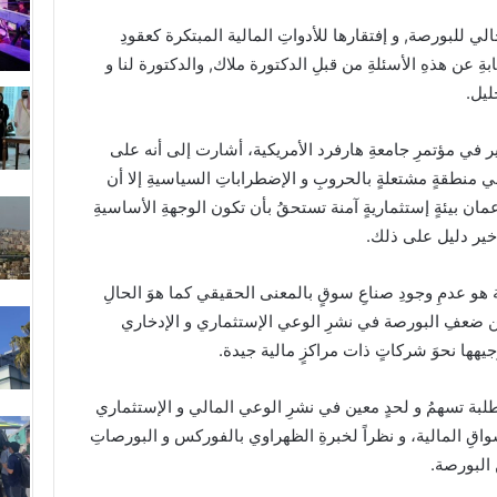
لي للبورصة, و إفتقارها للأدواتِ المالية المبتكرة كعقودِ
ابةِ عن هذهِ الأسئلةِ من قبلِ الدكتورة ملاك, والدكتورة لنا و
ليل.
خير في مؤتمرِ جامعةِ هارفرد الأمريكية، أشارت إلى أنه على
في منطقةٍ مشتعلةٍ بالحروبِ و الإضطراباتِ السياسيةِ إلا أن
ان بيئةٍ إستثماريةٍ آمنة تستحقُ بأن تكون الوجهةِ الأساسيةِ
 خير دليل على ذلك.
و عدمِ وجودِ صناعِ سوقٍ بالمعنى الحقيقي كما هوَ الحالِ
عن ضعفِ البورصة في نشرِ الوعي الإستثماري و الإدخاري
يهها نحوَ شركاتٍ ذات مراكزٍ مالية جيدة.
طلبة تسهمُ و لحدٍ معين في نشرِ الوعي المالي و الإستثماري
لأسواقِ المالية، و نظراً لخبرةِ الظهراوي بالفوركس و البورصاتِ
 البورصة.