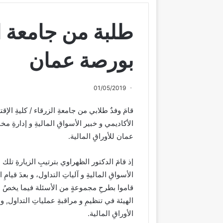
طلبة من جامعة ا
بورصة عمان
01/05/2019
قامَ وفدٌ طلابي من جامعةِ الزرقاء / كليةِ الإقت
الأكاديمي و خبير الأسواقِ الماليةِ و إدارةِ 
عمان للأوراقِ المالية.
إذ قامَ الدكتور الظهراوي بترتيبِ الزيارةِ تلك ب
الأسواقِ الماليةِ و آلياتِ التداول، و بعدَ ق
قاموا بطرحِ مجموعةٍ من الأسئلة فيما يخصُ دور
الهيئة في تنظيمِ و مراقبةِ عملياتِ التداول, و
الأوراقِ المالية.