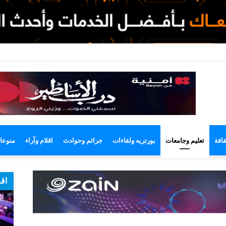
وضع
مظلم
قافة
تعليم وجامعات
بورتريه ولقاءات
جرائم وحوادث
اقلام وآراء
منوعا
اقر