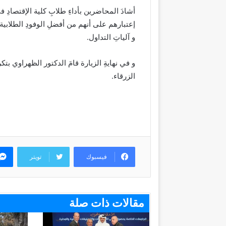
أشادَ المحاضرين بأداءِ طلابِ كلية الإقتصادِ في 
إعتبارهم على أنهم من أفضلِ الوفودِ الطلابية 
و آلياتِ التداول.
و في نهايةِ الزيارة قامَ الدكتور الظهراوي بتكر
الزرقاء.
فيسبوك
تويتر
مقالات ذات صلة