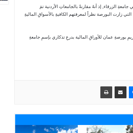
جامعةِ الزرقاء, إذ أنهُ مقارنةً بالجامعاتِ الأردنية تمَ
التي زارت البورصة نظراً لمعرفتهم الكافيةِ بالأسواقِ الماليةِ
يمِ بورصةِ عمان للأوراقِ المالية بدرعِ تذكاري بإسمِ جامعةِ
ماسنجر
مشاركة عبر البريد
طباعة