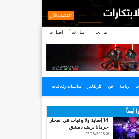
من نحن
أرسل خبراً
اتصل بنا
ت
رياضة
فن
كاريكاتير
مناسبات وفعاليات
أ أيضاً
14 إصابة ولا وفيات في انفجار
جرمانا بريف دمشق
07/08/2026