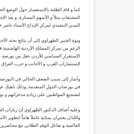
كما و قامَ الطلبة بالإستفسار حولَ الوضعِ الحا
المشتقاتِ مثلاً و الأسهمِ الممتازة، و بعدَ الإج
المدير التنفيذي لمركزِ الإيداع الأستاذ ناصر خ
ونوهَ الخبير الظهراوي إلى أن نتائجِ بحثه الأ
الرغمِ من تمركزِ المملكةِ الأردنية الهاشمية 
الإستقرارِ السياسي للأردن جعلَ من بورصةِ عم
لإستثماراتِ العربِ و الأجانب و حرب العراق
وأشار إلى سببِ الضعفِ الحالي في البورصة ه
في بورصاتِ الدولِ المتقدمة, وذلكَ ناهيكَ 
لتشجيعِ المواطنين على زيادةِ مدخراتهم و توج
وعليه أضافَ الدكتور الظهراوي أنَ زياراتِ ال
واللذان يعتبران بمثابةِ عاملاً هاماً لتطوير ا
العالمية و تفاعلِ الوفدِ الطلابي مع محاضرين