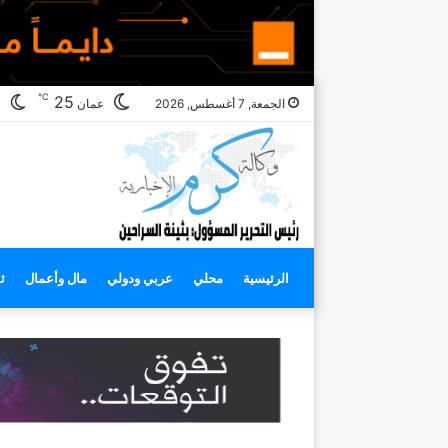
℃
ال
25
الجمعة, 7 أغسطس, 2026
عمان
ال
الرئيسية
محلي
عربي ودولي
مال وأعمال
ث