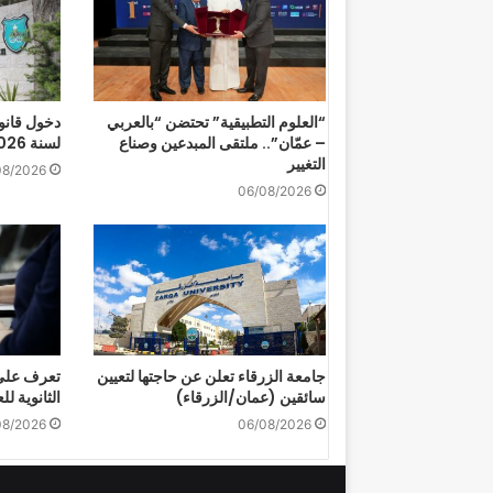
“العلوم التطبيقية” تحتضن “بالعربي
دخول قانو
– عمّان”.. ملتقى المبدعين وصناع
لسنة 2026 حيز التنفيذ
التغيير
08/2026
06/08/2026
جامعة الزرقاء تعلن عن حاجتها لتعيين
تعرف على 
سائقين (عمان/الزرقاء)
الثانوية للعام
08/2026
06/08/2026