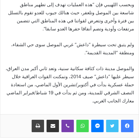
وبحسب اللهيبي فإن “هذه العمليات تهدف إلى تطهير مناطق
شاسعة بين الموصل وتلعفر، حيث هنالك جيوب للعدو تقوم بالتسلل
بين فترة وأخرى وتتعرض لقواتنا في هذه المناطق التي تتضمن
مرتفعات وأودية وتضم أنفاقا حفرها العدو سابقا”.
ولم يتبق تحت سيطرة “داعش” غربي الموصل سوى حي الشفاء،
ومنطقة “المدينة القديمة”.
والموصل مدينة ذات كثافة سكانية سنية، وتعد ثاني أكبر مدن العراق،
سيطر عليها “داعش” صيف 2014، وتمكنت القوات العراقية خلال
حملة عسكرية بدأت في أكتوبر/تشرين الأول الماضي، من استعادة
النصف الشرقي للمدينة، ومن ثم بدأت في 19 شباط/فبراير الماضي
معارك الجانب الغربي.
ماسنجر
واتساب
ڤايبر
مشاركة عبر البريد
طباعة