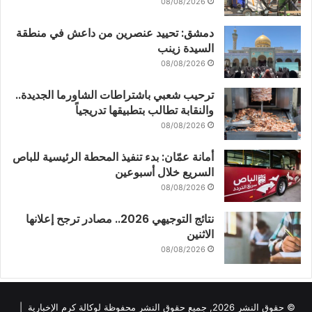
08/08/2026
دمشق: تحييد عنصرين من داعش في منطقة
السيدة زينب
08/08/2026
ترحيب شعبي باشتراطات الشاورما الجديدة..
والنقابة تطالب بتطبيقها تدريجياً
08/08/2026
أمانة عمّان: بدء تنفيذ المحطة الرئيسية للباص
السريع خلال أسبوعين
08/08/2026
نتائج التوجيهي 2026.. مصادر ترجح إعلانها
الاثنين
08/08/2026
© حقوق النشر 2026, جميع حقوق النشر محفوظة لوكالة كرم الإخبارية |