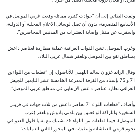
ولفت الطائي إلى أن “حوادث كثيرة مماثلة وقعت غربي الموصل في
الأسابيع المنصرمة، بدون أن تصل لوسائل الاعلام المحلية أو الدولية،
وأسفرت عن مقتل وإصابة العشرات من المدنيين المحاصرين”.
وغرب الموصل، تشن القوات العراقية عملية مطاردة لعناصر داعش
بمناطق تقع بين الموصل وتلعفر شمال غربي البلاد.
وقال الرائد غزوان سالم اللهيبي للأناضول، إن “قطعات من اللواءين
71 و 75 بإسناد من الفرقة المدرعة الخامسة عشر التابعين للجيش
العراقي تطارد عناصر داعش الإرهابي في مناطق غربي الموصل”.
وأضاف “قطعات اللواء 71 تحاصر داعش من ثلاث جهات في قريتي
الشخيرة واللزاكة الواقعتين بين بلدتي بادوش وتلعفر (غرب
الموصل)، فيما قطعات من اللواء 75 تشتبك مع بقايا فلول العدو في
تخوم قريتي العطشانة وإبطيشة في المحور الثاني للعمليات”.