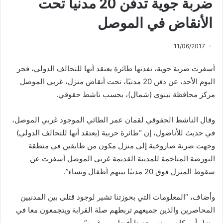
ضربة جوية تدفن 20 مدنيا تحت
الأنقاض في الموصل
11/06/2017
أسفرت ضربة جوية، نفذتها طائرة يعتقد أنها للتحالف الدولي، فجر
اليوم الأحد، عن دفن 20 مدنيًا، تحت أنقاض منزل، غربي الموصل
مركز محافظة نينوى (شمال)، بحسب ناشط حقوقي.
وقال الناشط الحقوقي لقمان عمر الطائي الموجود غربي الموصل،
في حديث للأناضول، إن “طائرة حربية (يعتقد أنها للتحالف الدولي)
وجهت ضربة صاروخية إلى منزل مكون من طابقين في منطقة
البورصة المتاخمة للمدينة القديمة غربي الموصل أسفرت عن
سقوط المنزل فوق 20 مدنيًا بينهم أطفال ونساء”.
وأضاف، “المعلومات التي بحوزتنا تشير لوجود قتلى بين المدنيين
المحاصرين والذين جميعهم تربطهم صلة القرابة ويتجمعون معا في
منزل أو مكان يرونه محصنا أفضل من غيره”.