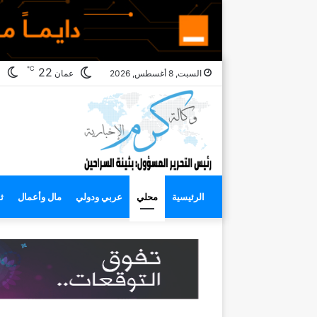
℃
ال
22
السبت, 8 أغسطس, 2026
عمان
ال
الرئيسية
محلي
عربي ودولي
مال وأعمال
ث