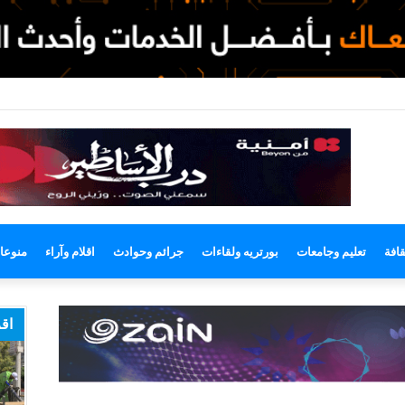
وضع
مظلم
قافة
تعليم وجامعات
بورتريه ولقاءات
جرائم وحوادث
اقلام وآراء
منوعا
اقر