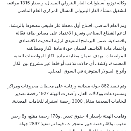
وكالة توزيع أسطوانات الغاز البترولي المسال، وإصدار 1315 موافقة
لتشغيل منشأة الغاز البترولي المسال المركزي العام الماضي.
وتم العام الماضي، افتتاح أول محطة غاز طبيعي مضغوط بالريشة،
لدعم القطاع الصناعي وتعزيز الاعتماد على مصادر طاقة فعّالة
واقتصادية، ضمن البرنامج التنفيذي لرؤية التحديث الاقتصادي
واعتماد مادة الكاشف لضمان جودة مادة الكاز ومطابقته
للمواصفات، بهدف ضمان مطابقة مادة الكاز للمواصفات الفنية
المعتمدة، وكشف أي حالات تلاعب أو خلط غير مشروع بين الكاز
وأنواع السولار المتوفرة في السوق المحلي.
وتم تنفيذ 862 جولة ميدانية ورقابية على محطات محروقات ومراكز
ومستودعات ووكالات الغاز، وأصدرت الهيئة 1927 رخصة تصدير
للخامات المعدنية مقابل 3000 رخصة استيراد للخامات المعدنية.
وقامت الهيئة بإصدار 4 حقوق تعدين، و178 رخصة مقلع، و8 رخص
تنقيب، و40 رخصة خبير متفجرات، فيما تم تنفيذ 2897 جولة