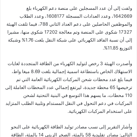
ولفت إلى أن عدد المسجلين على منصة دعم الكهرباء بلغ
1642669، وعدد العدادات المسجلة 1608177، وعدد الطلاب
والموظفين الحاصلين على دعم العداد الثاني 788، فيما تلقت الهيئة
17327 شكوى على المنصة وتم معالجة 17202 شكوى منها، مشيرا
إلى أن نسبة الفاقد الكهربائي على شبكة النقل بلغت 1.76% وشبكة
التوزيع 11.85%.
وأصدرت الهيئة 3 رخص لتوليد الكهرباء من الطاقة المتجددة لغايات
الاستهلاك الخاص باستطاعة اسمية إجمالية بلغت 8.69 ميغا واط،
فيما بلغ عدد محطات شحن المركبات الكهربائية العامة التي تم
ترخيصها 65 محطة جديدة، ليرتفع إجمالي عدد المحطات العاملة إلى
110 محطات، ما يسهم هذا التوسع في البنية التحتية لشحن
المركبات في دعم التحول في النقل المستدام وتلبية الطلب المتزايد
على استخدام المركبات الكهربائية.
وأشار التقرير إلى نسب مصادر توليد الطاقة الكهربائية على النحو
التالي: مصادر تقليدية 58 بالمئة، الصخر الزيتي 14 بالمئة، الطاقة