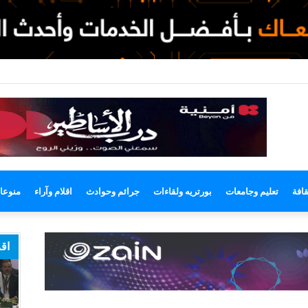
لوضع
لمظلم
قافة
تعليم وجامعات
بورتريه ولقاءات
جرائم وحوادث
اقلام وآراء
منوعا
اقر