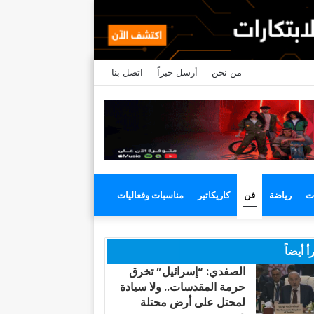
من نحن
أرسل خبراً
اتصل بنا
ت
رياضة
فن
كاريكاتير
مناسبات وفعاليات
أ أيضاً
الصفدي: “إسرائيل” تخرق
حرمة المقدسات.. ولا سيادة
لمحتل على أرض محتلة