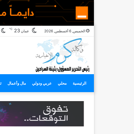
℃
ا
23
الخميس, 6 أغسطس, 2026
عمان
ا
الرئيسية
محلي
عربي ودولي
مال وأعمال
ث