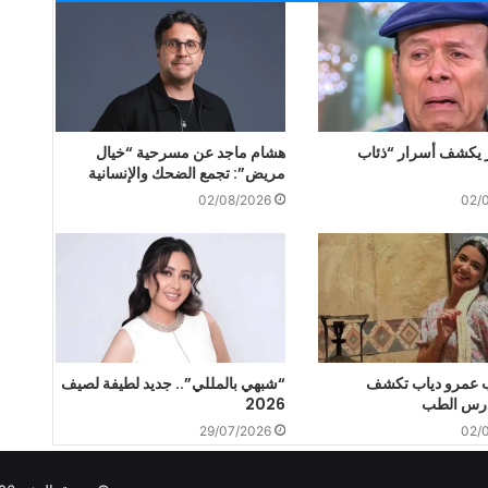
 يكشف أسرار “ذئاب
هشام ماجد عن مسرحية “خيال
مريض”: تجمع الضحك والإنسانية
02/08/2026
02/
ب عمرو دياب تكشف
“شبهي بالمللي”.. جديد لطيفة لصيف
درس الطب
2026
29/07/2026
02/