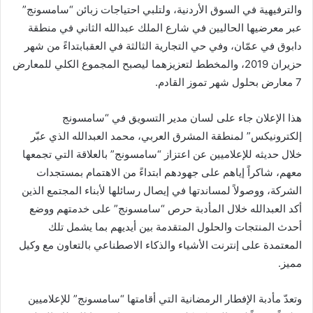
والترفيهية في السوق الأردنية، ولتلبي احتياجات زبائن “سامسونج”
عبر معرضيها الحاليين في شارع الملك عبدالله الثاني في منطقة
دابوق في عمّان، وفي حي التجارية الثالثة في العقبابتداءً من شهر
حزيران 2019، والمخطط لتعزيزهما ليصبح المجموع الكلي للمعارض
7 معارض بحلول شهر تموز القادم.
هذا الإعلان جاء على لسان مدير التسويق في “سامسونج
إلكترونيكس” لمنطقة المشرق العربي، محمد العبدالله الذي عبّر
خلال حديثه للإعلاميين عن اعتزاز “سامسونج” بالعلاقة التي تجمعها
معهم، شاكراً إياهم على جهودهم ابتداءً من الاهتمام بمستجدات
الشركة، ووصولاً لمساندتها في إيصال رسائلها لأبناء المجتمع الذين
أكد العبدالله خلال المأدبة حرص “سامسونج” على خدمتهم ووضع
أحدث المنتجات والحلول المتقدمة بين أيديهم بما يشمل تلك
المعتمدة على إنترنت الأشياء والذكاء الاصطناعي بالتعاون مع وكيل
مميز.
وتعدّ مأدبة الإفطار الرمضانية التي أقامتها “سامسونج” للإعلاميين