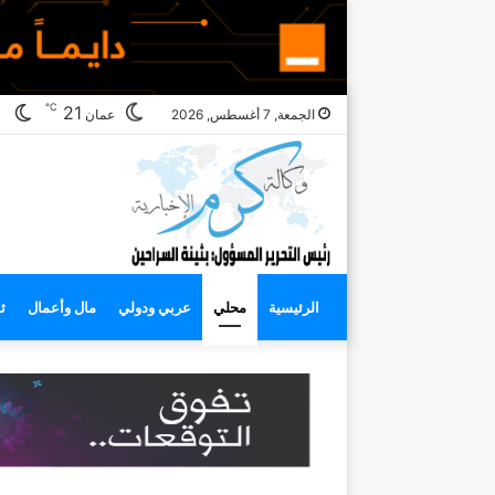
℃
ال
21
الجمعة, 7 أغسطس, 2026
عمان
ال
الرئيسية
محلي
عربي ودولي
مال وأعمال
ث