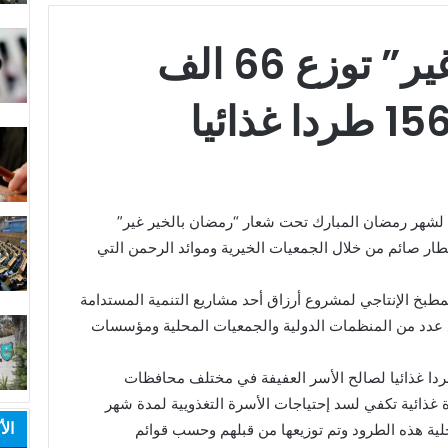
“رمضان بالخير غير” توزع 66 الف
تها لشهر رمضان المبارك تحت شعار “رمضان بالخير غير”
 توزيع أكثر من 32000 وجبة إفطار صائم من خلال الجمعيات الخيرية وموائد الرحمن التي
مطبخ الإنتاجي لمشروع أرزاق أحد مشاريع التنمية المستدامة
ن مع عدد من المنظمات الدولية والجمعيات المحلية ومؤسسات
ناحية اخرى قامت الهيئة بتوزيع 5612 طردا غذائيا لصالح الأسر العفيفة في مختلف محافظات
 حيث احتوى كل طرد على (18) مادة غذائية تكفي لسد إحتياجات الأسرة التغذويية لمدة شهر
الأ
لية هذه الطرود وتم توزيعها من قبلهم وحسب قوائم