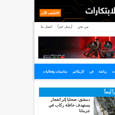
من نحن
أرسل خبراً
اتصل بنا
ت
رياضة
فن
كاريكاتير
مناسبات وفعاليات
أ أيضاً
دمشق: ضحايا إثر انفجار
يستهدف حافلة ركاب في
جرمانا