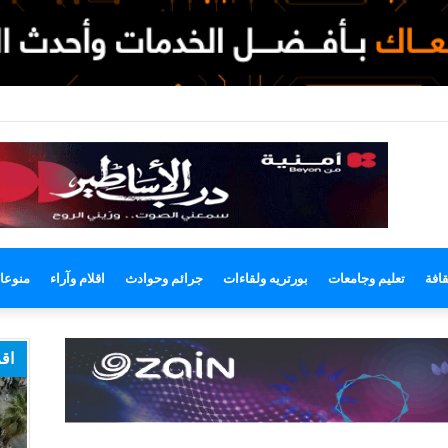
وضع
مظلم
قافة
تعليم وجامعات
بورتريه ولقاءات
جرائم وحوادث
اقلام وآراء
منوعا
اقر