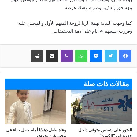
وجه حق وتعذيبه وضربه وهتك عرضه.
كما وجهت النيابة تهمة الزنا لزوجة المتهم الأول والمجني عليه
وقررت حبسهم 4 أيام على ذمة التحقيقات.
ماسنجر
واتساب
ڤايبر
مشاركة عبر البريد
طباعة
مقالات ذات صلة
العثور على شخص متوفى داخل
وفاة طفل دهسًا أمام حفل حناء في
حفرة في “الكورة”
مخيم غزة بجرش