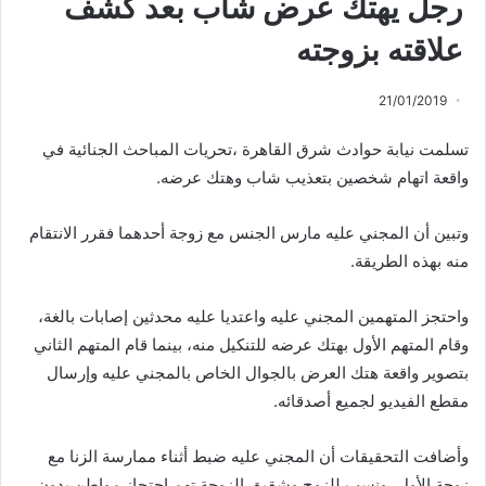
رجل يهتك عرض شاب بعد كشف
علاقته بزوجته
21/01/2019
تسلمت نيابة حوادث شرق القاهرة ،تحريات المباحث الجنائية في
واقعة اتهام شخصين بتعذيب شاب وهتك عرضه.
وتبين أن المجني عليه مارس الجنس مع زوجة أحدهما فقرر الانتقام
منه بهذه الطريقة.
واحتجز المتهمين المجني عليه واعتديا عليه محدثين إصابات بالغة،
وقام المتهم الأول بهتك عرضه للتنكيل منه، بينما قام المتهم الثاني
بتصوير واقعة هتك العرض بالجوال الخاص بالمجني عليه وإرسال
مقطع الفيديو لجميع أصدقائه.
وأضافت التحقيقات أن المجني عليه ضبط أثناء ممارسة الزنا مع
زوجة الأول، ونسب للزوج وشقيق الزوجة تهم احتجاز مواطن بدون