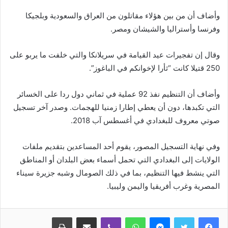
وأضاف أن من بين هؤلاء مقاتلون من العراق والسعودية وبلجيكا
وفرنسا وأستراليا والشيشان ومصر.
وقال إن تفجيرات عيد القيامة في سريلانكا والتي خلفت ما يربو على
250 قتيلا كانت “ثأرا لإخوانكم في الباغوز”.
وأضاف أن التنظيم نفذ 92 عملية في ثماني دول ردا على الخسائر
التي تكبدها، دون أن يعطي إطارا زمنيا للهجمات. وصدر آخر تسجيل
صوتي معروف للبغدادي في أغسطس آب 2018.
وفي نهاية التسجيل المصور، يقوم أحد المساعدين بتقديم ملفات
الولايات إلى البغدادي التي تحمل أسماء بعض البلدان أو المناطق
التي ينشط فيها التنظيم، بما في ذلك الصومال وشبه جزيرة سيناء
المصرية وغرب أفريقيا واليمن وليبيا.
ماسنجر
واتساب
ڤايبر
مشاركة عبر البريد
طباعة