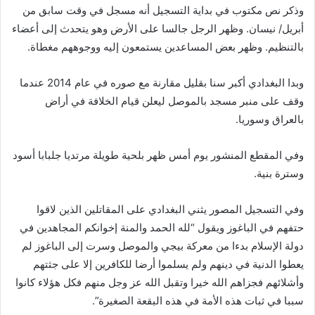
وذكر نص مكتوب في بداية التسجيل أنه مسجل في وقت سابق من
أبريل/ نيسان. وظهر الرجل جالسا على الأرض وهو يتحدث إلى أعضاء
بالتنظيم. وظهر بعض المساعدين يستمعون إليه ووجوههم مغطاة.
وبدا البغدادي أكبر سنا بقليل مقارنة مع صوره في عام 2014 عندما
وقف على منبر مسجد بالموصل ليعلن قيام الخلافة في أراض
بالعراق وسوريا.
وفي المقطع المنشور يوم أمس ظهر بلحية طويلة مرتديا جلبابا أسود
وسترة بنية.
وفي التسجيل المصور يثني البغدادي على المقاتلين الذين لاقوا
حتفهم في الباغوز ويقول “لله الحمد والمنة إخوانكم المجاهدين في
دولة الإسلام بدءا من معركة بيجي والموصل وسرت إلى الباغوز لم
يعطوا الدنية في دينهم ولم يسلموا أرضا للكافرين إلا على جثتهم
وأشلائهم فجزاهم الله خيرا وتقبل الله عز وجل منهم فكل هؤلاء كانوا
سببا في ثبات هذه الأمة في هذه البقعة الصغيرة”.