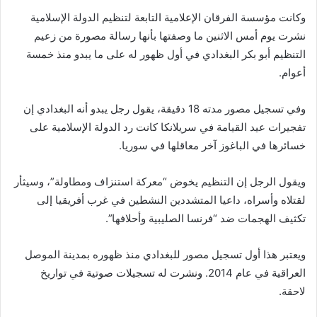
وكانت مؤسسة الفرقان الإعلامية التابعة لتنظيم الدولة الإسلامية
نشرت يوم أمس الاثنين ما وصفتها بأنها رسالة مصورة من زعيم
التنظيم أبو بكر البغدادي في أول ظهور له على ما يبدو منذ خمسة
أعوام.
وفي تسجيل مصور مدته 18 دقيقة، يقول رجل يبدو أنه البغدادي إن
تفجيرات عيد القيامة في سريلانكا كانت رد الدولة الإسلامية على
خسائرها في الباغوز آخر معاقلها في سوريا.
ويقول الرجل إن التنظيم يخوض “معركة استنزاف ومطاولة”، وسيثأر
لقتلاه وأسراه، داعيا المتشددين النشطين في غرب أفريقيا إلى
تكثيف الهجمات ضد “فرنسا الصليبية وأحلافها”.
ويعتبر هذا أول تسجيل مصور للبغدادي منذ ظهوره بمدينة الموصل
العراقية في عام 2014. ونشرت له تسجيلات صوتية في تواريخ
لاحقة.