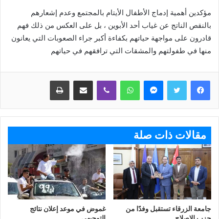
مؤكدين أهمية إدماج الأطفال الأيتام بالمجتمع وعدم إشعارهم
بالنقص الناتج عن غياب أحد الأبوين ، بل على العكس من ذلك فهم
قادرون على مواجهة حياتهم بكفاءة أكبر جراء الصعوبات التي يعانون
منها في طفولتهم والمشقات التي ترافقهم في حياتهم
ماسنجر
واتساب
ڤايبر
مشاركة عبر البريد
طباعة
مقالات ذات صلة
جامعة الزرقاء تستقبل وفدًا من
غموض في موعد إعلان نتائج
حزب الإصلاح
التوجيهي