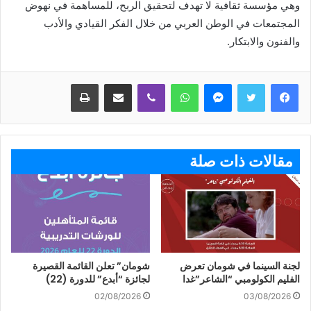
وهي مؤسسة ثقافية لا تهدف لتحقيق الربح، للمساهمة في نهوض
المجتمعات في الوطن العربي من خلال الفكر القيادي والأدب
والفنون والابتكار.
ماسنجر
واتساب
ڤايبر
مشاركة عبر البريد
طباعة
مقالات ذات صلة
لجنة السينما في شومان تعرض
شومان” تعلن القائمة القصيرة
الفليم الكولومبي “الشاعر”غدا
لجائزة “أبدع” للدورة (22)
02/08/2026
03/08/2026