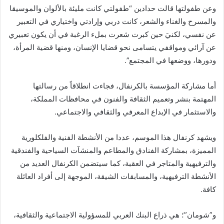
وعن طفولتها قالت حدادين “طفولتي كانت مليئة بالألوان والموسيقا
والمسرح والغناء والشعر، كانت دربي وإرادتي واختياري في التعبير
عن نفسي، لكنيَ حين كبرت شعرت بملء الرغبة في أن يكون تعبيري
عن آرائي ومواقفي يتسامى نحو قضايا الإنسان، ومنها قضية المرأة،
ودورها، ووضعها في المجتمع”.
أما مشاركة المؤسسة بالكرنفال، فجاءت انطلاقاً من رسالتها
المهتمة بنشر وتعميم الثقافة والفنون في محافظات المملكة،
والاستثمار في الإبداع المعرفي والثقافي والاجتماعي.
ويشهد كرنفال هذا الموسم، عددا من الأنشطة الفنية والفلكلورية
المميزة، بمشاركة الفنادق والمطاعم والمنشآت السياحية والفندقية
والترفيهية والمتاجر في العقبة، كما سيتضمن الكرنفال العديد من
الأنشطة الترفيهية، والمسابقات الشيقة، الموجهة إلى أفراد العائلة
كافة.
و”شومان”؛ هي ذراع البنك العربي للمسؤولية الاجتماعية والثقافية،