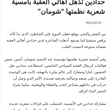
حدادين تذهل أهالي العقبة بأمسية
شعرية نظمتها “شومان”
16/02/2019
بين الشعر والبحر، ووقع خطى الموج على الشاطئ، الذي بدا كأنه
يرقص منتشيا لما يسمع، أذهلت الشاعرة غدير حدادين أهالي العقبة
بقصائد متنوعة لامست القلب.
وفي أمسية شعرية نظمتها مؤسسة عبد الحميد شومان، أمس، ضمن
فعاليات كرنفال العقبة السياحي الخامس، استطاعت حدادين نقل
الحضور، كبارا وصغارا، إلى عالم مليء بالبهجة، كانت هي الوحيدة
القادرة على صنعه وحياكته بحرفية شديدة، الأمر الذي وصل أن
حركت في داخلهم مشاعر الحب والعطاء والوطنية، مثلما يحرك
الحجر الماء الراقد.
مشاركة حدادين في الأمسية، اشتملت على قراءات شعرية عديدة
ومتنوعة، تغنت جميعها بالوطن والحب والحياة، إلى جانب قصائد من