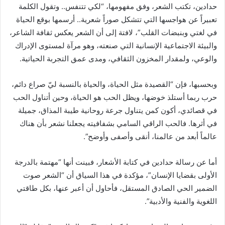
حدادين، تكتب الشعر، وفق مفهومها، “لكي تتنفس.. وتقول الكلمة
تعبيراً عن هواجسها التي تتشكل صوراً شعرية.. أرسمها بوقع الحياة
في لغتي وبنبضات القلب”، لافتة إلى أن الشعر يعكس ثقافة الشاعر،
والبيئة الاجتماعية الإنسانية التي صنعته، وهو مرآة لمستوى الإدراك
والوعي، ولمقدار المخزون الثقافي، ومدى عمق التجربة الحياتية.
وبحسبها، فإن “القصيدة مثل الحياة، والحياة بالنسبة ليّ صراع دائم،
حرب ربما أستلذ خوضها، ويظل الحب هو الحياة، وحين أتناول الحب
في قصائدي، أكون كمن يتناول جرعة روحانية طيبة المذاق، جميلة
في أثرها. فالحب الراقي السامي بشفافيته يجعلنا نشعر بأن هناك
عالماً أبعد من عالمنا، أنقى وأصفى وأوضح”.
أما عن رسالة حدادين في كتابة الأشعار، فبينت أنها “مهتمة بالدرجة
الأولى بقضايا الإنسان”، مؤكدة في هذا السياق أن “الشعر صوت
الضمير الحي الصادق المستقل، فأحاول أن أعبر عنها، بكل طاقتي
اللغوية والفنية والأدبية”.