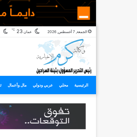
℃
ال
23
الجمعة, 7 أغسطس, 2026
عمان
ال
الرئيسية
محلي
عربي ودولي
مال وأعمال
ث