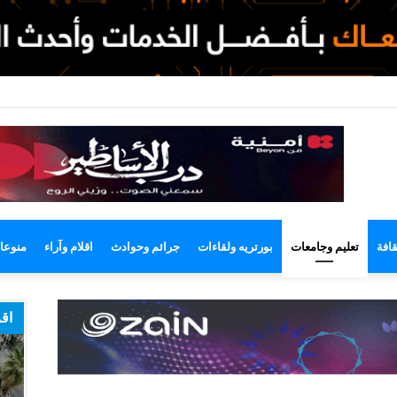
وضع
مظلم
قافة
تعليم وجامعات
بورتريه ولقاءات
جرائم وحوادث
اقلام وآراء
منوعا
اقر