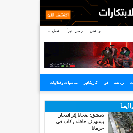
من نحن
أرسل خبراً
اتصل بنا
ت
رياضة
فن
كاريكاتير
مناسبات وفعاليات
أ أيضاً
دمشق: ضحايا إثر انفجار
يستهدف حافلة ركاب في
جرمانا