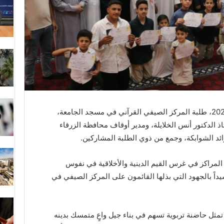
كرّمت جامعة الزرقاء، يوم الأربعاء 3 أيلول 2025، طلبة المركز الصيفي القرآني في مسجد الجامعة،
ذ الدكتور أنس الخلايلة، ومدير أوقاف محافظة الزرقاء
ئد الشوابكة، وجمع من ذوي الطلبة المشاركين.
ه المراكز في غرس القيم الدينية والأخلاقية في نفوس
شيداً بالجهود التي بذلها القائمون على المركز الصيفي في
م تمثل حاضنة تربوية تسهم في بناء جيل واعٍ متمسك بدينه