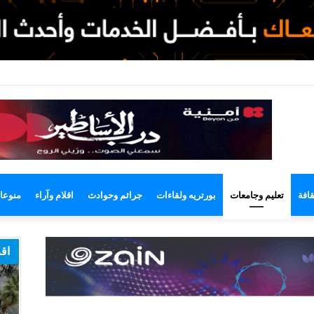
وضع
مظلم
قافة
تعليم وجامعات
بورتريه ولقاءات
جرائم وحوادث
اقلام وآراء
منوعا
اقر