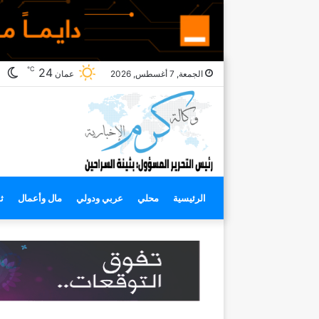
℃
ال
24
الجمعة, 7 أغسطس, 2026
عمان
ال
الرئيسية
محلي
عربي ودولي
مال وأعمال
ث