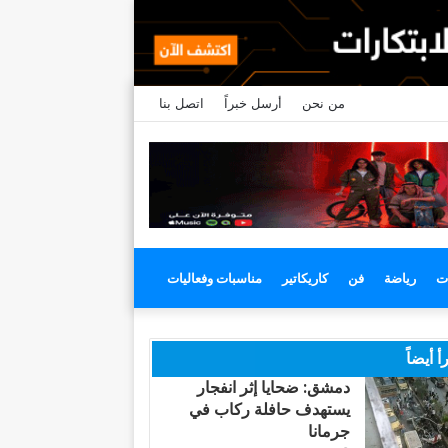
من نحن
أرسل خبراً
اتصل بنا
ت
رياضة
فن
كاريكاتير
مناسبات وفعاليات
أ أيضاً
دمشق: ضحايا إثر انفجار
يستهدف حافلة ركاب في
جرمانا