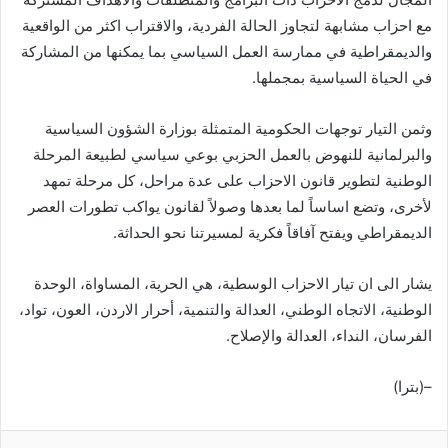
مع احزاب مشابهة لتجاوز الحالة الفردية، والاقتراب اكثر من الواقعية
والديمقراطية في ممارسة العمل السياسي بما يمكنها من المشاركة
في الحياة السياسية بمجملها.
وثمن التيار توجهات الحكومية المتمثلة بوزارة الشؤون السياسية
والبرلمانية للنهوض بالعمل الحزبي بوعي سياسي لطبيعة المرحلة
الوطنية لتطوير قانون الاحزاب على عدة مراحل، كل مرحلة تمهد
لأخرى، وتضع اساساً لما بعدها وصولاً لقانون يواكب تطورات العصر
الديمقراطي ويفتح آفاقاً فكرية لمسيرتنا نحو الحداثة.
يشار الى ان تيار الاحزاب الوسطية، هي الحرية، المساواة، الوحدة
الوطنية، الاتجاه الوطني، العدالة والتنمية، أحرار الاردن، العون، تواد،
الفرسان، النداء، العدالة والإصلاح.
–(بترا)
ماسنجر
واتساب
ڤايبر
مشاركة عبر البريد
طباعة