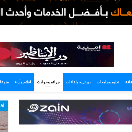
ضع
ظلم
قافة
تعليم وجامعات
بورتريه ولقاءات
جرائم وحوادث
اقلام وآراء
منوعا
اقر