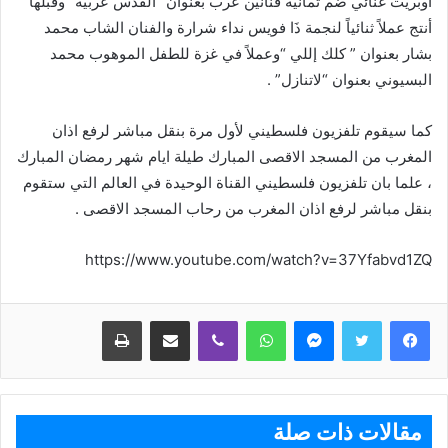
أوبريت غنائي ضم ثمانية فنانين عرب بعنوان “القدس عربية “وقبلها
أنتج عملاً ثنائياً لنجمة ذَا فويس نداء شرارة والفنان الشاب محمد
بشار بعنوان ” كلك إللي “وعملاً في غزة للطفل الموهوب محمد
البسيوني بعنوان “لاتنازل” .
كما سيقوم تلفزيون فلسطيني لأول مرة بنقل مباشر لرفع اذان
المغرب من المسجد الاقصى المبارك طيلة ايام شهر رمضان المبارك
، علما بان تلفزيون فلسطيني القناة الوحيدة في العالم التي ستقوم
بنقل مباشر لرفع اذان المغرب من رحاب المسجد الاقصى .
https://www.youtube.com/watch?v=37Yfabvd1ZQ
ماسنجر
واتساب
ڤايبر
مشاركة عبر البريد
طباعة
مقالات ذات صلة