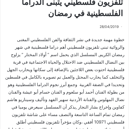
تلفزيون فلسطيني يتبنى الدراما
الفلسطينية في رمضان
28/04/2019
خطوة مهمة جديدة في نشر الثقافة والفن الفلسطيني المغنى
والروائية تبنى تلفزيون فلسطيني أهم دراما فلسطينية في شهر
رمضان الكريم, المسلسل الذي يحمل اسم ” أولاد المختار ” يزاوج
بين النضال الفلسطيني ضد الاحتلال والحياة الاجتماعية في قرية
فلسطينية احتوت بعض اللاجئين بالإضافة إلى سكانها ويحارب الجهل
والتخلف كما يحارب المحتل والعمل تم تصويره بالكامل في فلسطين
وتحديدا في الضفة الغربية وجمع أبرز نجوم الدراما الفلسطينية وهو
من بطولة الفنان أحمد أبو سلعوم و الفنان حسام أبو عيشة والفنان
نضال المهلوس والفنانة الأردنية سهير الفهد وتأليف وسيناريو هاشم
كفاوين وإخراج بشار النجار ,يذكر أن المسلسل سيعرض يوميا في
رمضان تمام الساعة التاسعة والنصف مساء على شاشة تلفزيون
فلسطيني 10971 أفقي ،وكان مؤخراً تلفزيون فلسطيني أطلق