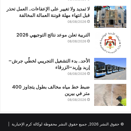
لا تمديد ولا تغيير على الإعفاءات.. العمل تحذر
قبل انتهاء مهلة قوننة العمالة المخالفة
08/08/2026
التربية تعلن موعد نتائج التوجيهي 2026
08/08/2026
الأحد.. بدء التشغيل التجريبي لخطّي جرش–
إربد وإربد–الزرقاء
08/08/2026
ضبط خط مياه مخالف بطول يتجاوز 400
متر في بيرين
08/08/2026
© حقوق النشر 2026, جميع حقوق النشر محفوظة لوكالة كرم الإخبارية |