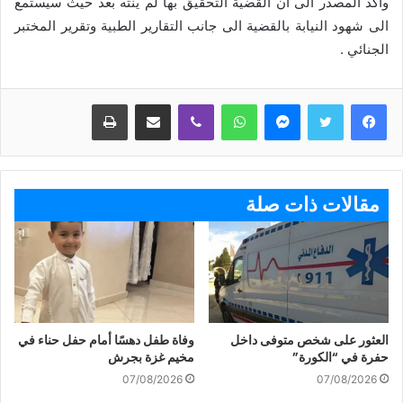
واكد المصدر الى ان القضية التحقيق بها لم ينته بعد حيث سيستمع
الى شهود النيابة بالقضية الى جانب التقارير الطبية وتقرير المختبر
الجنائي .
ماسنجر
واتساب
ڤايبر
مشاركة عبر البريد
طباعة
مقالات ذات صلة
العثور على شخص متوفى داخل
وفاة طفل دهسًا أمام حفل حناء في
حفرة في “الكورة”
مخيم غزة بجرش
07/08/2026
07/08/2026