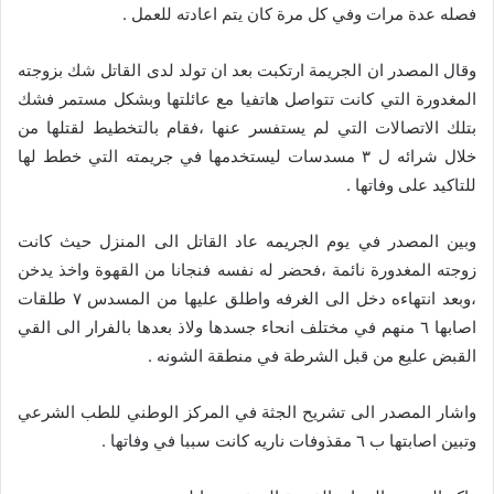
فصله عدة مرات وفي كل مرة كان يتم اعادته للعمل .
وقال المصدر ان الجريمة ارتكبت بعد ان تولد لدى القاتل شك بزوجته
المغدورة التي كانت تتواصل هاتفيا مع عائلتها وبشكل مستمر فشك
بتلك الاتصالات التي لم يستفسر عنها ،فقام بالتخطيط لقتلها من
خلال شرائه ل ٣ مسدسات ليستخدمها في جريمته التي خطط لها
للتاكيد على وفاتها .
وبين المصدر في يوم الجريمه عاد القاتل الى المنزل حيث كانت
زوجته المغدورة نائمة ،فحضر له نفسه فنجانا من القهوة واخذ يدخن
،وبعد انتهاءه دخل الى الغرفه واطلق عليها من المسدس ٧ طلقات
اصابها ٦ منهم في مختلف انحاء جسدها ولاذ بعدها بالفرار الى القي
القبض عليع من قبل الشرطة في منطقة الشونه .
واشار المصدر الى تشريح الجثة في المركز الوطني للطب الشرعي
وتبين اصابتها ب ٦ مقذوفات ناريه كانت سببا في وفاتها .