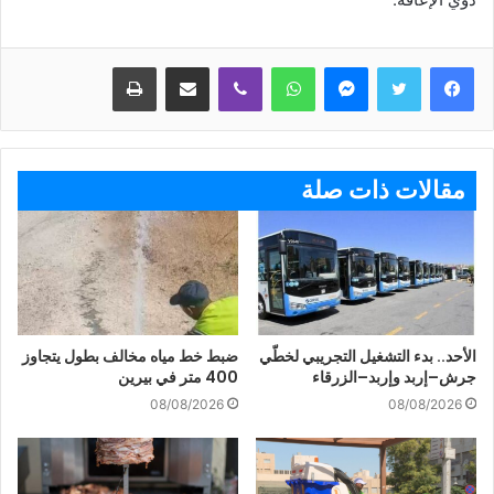
ماسنجر
واتساب
ڤايبر
مشاركة عبر البريد
طباعة
مقالات ذات صلة
الأحد.. بدء التشغيل التجريبي لخطّي
ضبط خط مياه مخالف بطول يتجاوز
جرش–إربد وإربد–الزرقاء
400 متر في بيرين
08/08/2026
08/08/2026