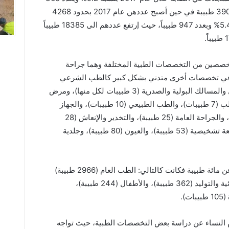
طبيبة، حيث كان عددهن عام 2016 بحدود 3900 طبيبة في حين أصبح عددهن عام 2017 بحدود 4268
طبيبة. فيما إرتفع عدد الأطباء الذكور بنسبة 5.4% وبعدد 947 طبيباً، حيث إرتفع عددهم الى 18385 طبيباً
تخصصين من التخصصات الطبية المختلفة وهما جراحة
 في تخصصات أخرى متدني بشكل كبير كالطب الشرعي
(طبيبة واحدة)، والعظام (طبيبتان)، والتجميل والمسالك البولية والصدرية (3 طبيبات لكل منها)، ومرض
الأعصاب (5 طبيبات)، والنفسية وأمراض القلب (7 طبيبات)، والطب الطبيعي (10 طبيبات)، والجهاز
الهضمي (11 طبيبة)، والمختبرات (13 طبيبة)، والجراحة العامة (25 طبيبة)، والتخدير والإنعاش (28
طبيبة)، وأذن وأنف وحنجرة (31 طبيبة)، وأشعة تشخيصية (53 طبيبة)، والعيون (80 طبيبة)، وجلدية
أما التخصصات التي زاد فيها عدد الطبيبات عن مائة طبيبة فكانت كالتالي: الطب العام (2966 طبيبة)
وبنسبة 69.5% من مجموع الطبيبات، والنسائية والتوليد (362 طبيبة)، والأطفال (244 طبيبة)،
ام النساء عن دراسة بعض التخصصات الطبية، حيث تواجه