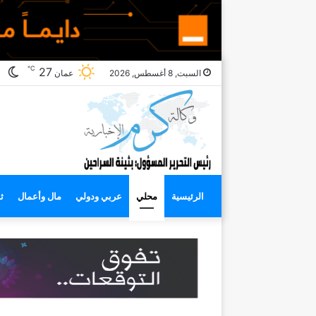
℃
ال
27
السبت, 8 أغسطس, 2026
عمان
ال
الرئيسية
محلي
عربي ودولي
مال وأعمال
ث