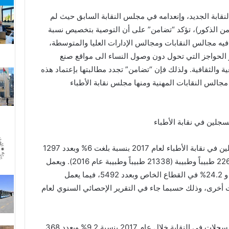
قابة الجديد، وإنعدامه في مجلس النقابة السابق حيث لم
أي إمرأة في المجلس (13 عضواً من الذكور)، تؤكد “تضامن” على أن التوصية بتخصيص نسبة
 فيه مجالس النقابات ومجالس الإدارات العليا والمتوسطة،
 الحواجز التي تحول دون وصول النساء الى مواقع صنع
ية والثقافية. ولذلك فإن “تضامن” تجدد مطالبتها بإعتماد هذه
مجالس النقابات المهنية ومنها مجلس نقابة الأطباء
هذا وقد إرتفع عدد الأطباء والطبيبات المسجلين في نقابة الأطباء لعام 2017 بنسبة بلغت 6% وبعدد 1297
طبيب / طبيبة ليصبح إجمالي المسجلين 22635 طبيباً وطبيبة (21338 طبيباً وطبيبة عام 2016). ويعمل
30.2% منهم في القطاع العام وبعدد 6848، و 24.2% في القطاع الخاص وبعدد 5492، فيما يعمل
 أخرى، وذلك حسبما جاء في التقرير الإحصائي السنوي لعام
وتشير “تضامن” الى إرتفاع عدد الطبيبات المسجلات في النقابة خلال عام 2017 بنسبة 9.2% وبعدد 368