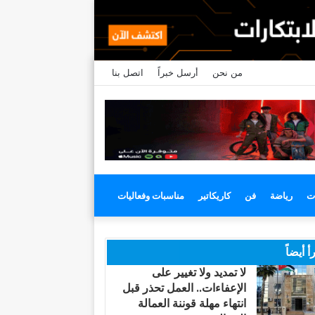
من نحن
أرسل خبراً
اتصل بنا
ت
رياضة
فن
كاريكاتير
مناسبات وفعاليات
أ أيضاً
لا تمديد ولا تغيير على
الإعفاءات.. العمل تحذر قبل
انتهاء مهلة قوننة العمالة