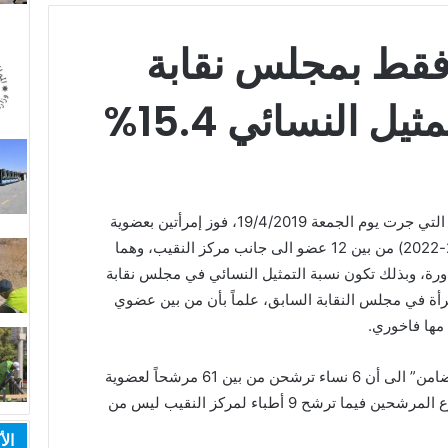
فقط بمجلس نقابة
يل النسائي 15.4%
أظهرت نتائج انتخابات نقابة الأطباء الأردنيين التي جرت يوم الجمعة 19/4/2019، فوز إمرأتين بعضوية
مجلس النقابة للدورة الثالثة والثلاثون (2019-2022) من بين 12 عضو الى جانب مركز النقيب، وهما
اورة، وبذلك تكون نسبة التمثيل النسائي في مجلس نقابة
ك أي امرأة في مجلس النقابة السابق، علماً بأن من بين عضوي
 مها فاخوري.
وتشير جمعية معهد تضامن النساء الأردني “تضامن” الى أن 6 نساء ترشحن من بين 61 مرشحاً لعضوية
المجلس وبنسبة وصلت الى 9.8% من مجموع المرشحين فيما ترشح 9 أطباء لمركز النقيب ليس من
الأ