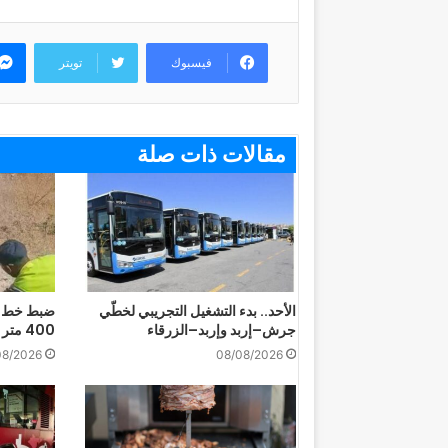
فيسبوك
تويتر
مقالات ذات صلة
الأحد.. بدء التشغيل التجريبي لخطّي
ضبط خط مي
جرش–إربد وإربد–الزرقاء
400 متر في بيرين
08/2026
08/08/2026