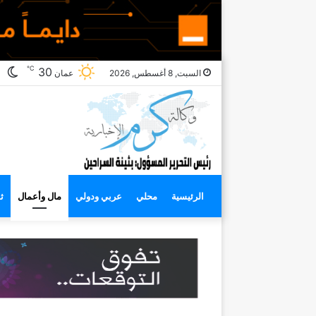
℃
ال
30
السبت, 8 أغسطس, 2026
عمان
ال
الرئيسية
محلي
عربي ودولي
مال وأعمال
ث