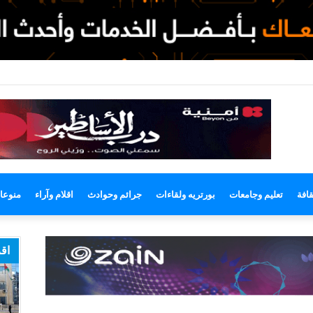
وضع
مظلم
قافة
تعليم وجامعات
بورتريه ولقاءات
جرائم وحوادث
اقلام وآراء
منوعا
اقر