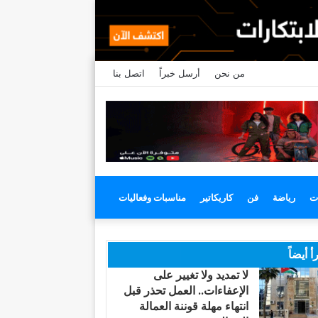
من نحن
أرسل خبراً
اتصل بنا
ت
رياضة
فن
كاريكاتير
مناسبات وفعاليات
أ أيضاً
لا تمديد ولا تغيير على
الإعفاءات.. العمل تحذر قبل
انتهاء مهلة قوننة العمالة