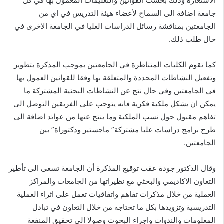
الاستعارة وذلك بحسب القوانين والتعليمات المعمول بها في كل
جامعة اضافة الى السماح لأعضاء هيئة التدريس في اي من
الجامعتين بمناقشة رسائل الدراسات العليا في الجامعة الاخرى في
حال طلب ذلك.
كما تقوم الكليات المتناظرة في الجامعتين بموجب المذكرة بتطوير
وتفعيل النشاطات المحددة والمتعلقة بها وفقا للقوانين العمول بها
في الجامعتين وفي حال نتج عن النشاطات البحثية المشتركة ما
يمكن ان يشكل ملكية فكرية فانه يتوجب على الفريقين التوصل الى
تفاهم مقبول حول نسب الملكية وما ينتج عنها من عوائد اضافة الى
طرح برامج دراسات عليا مشتركة” ماجستير ودكتوراة” بين
الجامعتين.
وقال الدكتور جودة عقب توقيع المذكرة أن الجامعة تسعى الى تأطير
التعاون الاكاديمي والبحثي مع نظيراتها من الجامعات والمراكز
العملية من خلال مذكرات تفاهم واتفاقيات تعمل على اثراء العملية
التدريسية وتزويدها بكل ما تحتاجه من خلال التعاون في تبادل
المعلومات والندوات واجراء البحوث وصولا الى تحقيق المنفعة