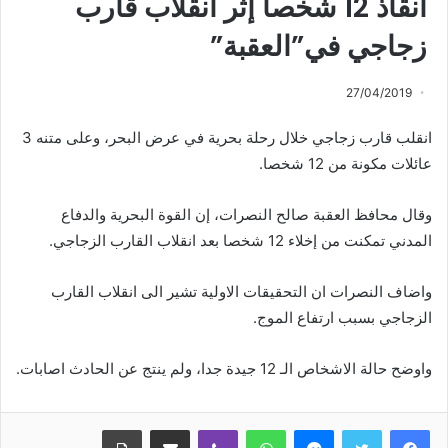
انقاذ 12 شخصا إثر انقلاب قارب
زجاجي في”العقبة”
27/04/2019
انقلب قارب زجاجي خلال رحلة بحرية في عرض البحر، وعلى متنه 3
عائلات مكونة من 12 شخصا.
وقال محافظ العقبة صالح النصرات، إن القوة البحرية والدفاع
المدني تمكنت من إخلاء 12 شخصا بعد انقلاب القارب الزجاجي.
واضاف النصرات ان التحقيقات الاولية تشير الى انقلاب القارب
الزجاجي بسبب ارتفاع الموج.
واوضح حالة الاشخاص الـ 12 جيدة جدا، ولم ينتج عن الحادث اصابات.
ماسنجر
واتساب
ڤايبر
مشاركة عبر البريد
طباعة