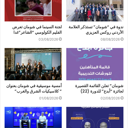
ندوة في “شومان” تستذكر العلامة
لجنة السينما في شومان تعرض
الأردني روكس العزيزي
الفليم الكولومبي “الشاعر”غدا
03/08/2026
08/08/2026
شومان” تعلن القائمة القصيرة
أمسية موسيقية في شومان بعنوان
لجائزة “أبدع” للدورة (22)
” كلاسيكيات الشرق والغرب”
01/08/2026
02/08/2026