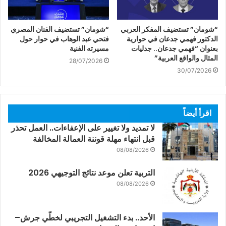
“شومان” تستضيف المفكر العربي
“شومان” تستضيف الفنان المصري
الدكتور فهمي جدعان في حوارية
فتحي عبد الوهاب في حوار حول
بعنوان “فهمي جدعان.. جدليات
مسيرته الفنية
المثال والواقع العربية”
28/07/2026
30/07/2026
اقرأ أيضاً
لا تمديد ولا تغيير على الإعفاءات.. العمل تحذر
قبل انتهاء مهلة قوننة العمالة المخالفة
08/08/2026
التربية تعلن موعد نتائج التوجيهي 2026
08/08/2026
الأحد.. بدء التشغيل التجريبي لخطّي جرش–