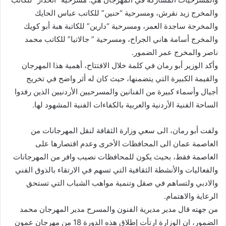
والمخرج زيد نقرش، ومسرحية “حنين” للكاتب عباس الحايك
والمخرجة ساجدة العمر، ومسرحية “دارين” للكاتبة هبة أبو كويك
والمخرج أسامة هاني الجراح، ومسرحية ” جالاتيا” للكاتب محمد
ناصر والمخرج عمر الضمور.
وأكد الوزير أبو رمان في كلمة خلال الافتتاح، أهمية هذا المهرجان
والقيمة الكبيرة التي يتضمنها، حيث كان له أثر واضح في تخريج
أجيال وأسماء كبيرة من الفنانين والمسرحيين الأردنيين الذين رفدوا
الساحة الفنية الأردنية والعربية بالكفاءات الفنية المشهود لها.
ولفت أبو رمان، الى سعي وزارة الثقافة لنقل المهرجانات من
العاصمة عمان الى المحافظات الأخرى وعدم اقتصارها على
العاصمة فقط، بحيث يكون للمحافظات نصيب وافر من المهرجانات
والفعاليات والأنشطة الثقافية التي تسهم في الارتقاء بالذوق الفني
والادبي ولتساهم في صقل وتنمية مواهب الشباب التي تستحق
الرعاية والاهتمام.
من جهته قال مدير مديرية الفنون والمسرح مدير المهرجان محمد
الضمور، ان الوزارة ارتأت إطلاق هذه الدورة 18 من مهرجان عمون