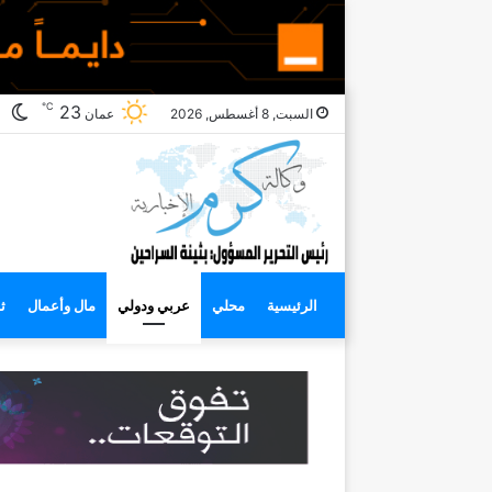
℃
ال
23
السبت, 8 أغسطس, 2026
عمان
ال
الرئيسية
محلي
عربي ودولي
مال وأعمال
ث