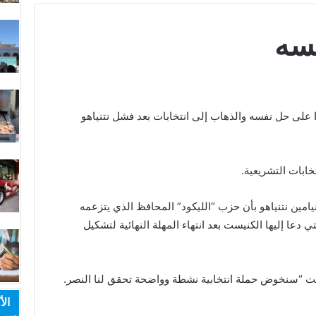
سه
ست الاسرائيلي بغالبية 74 عضوا على حل نفسه والذهاب إلى انتخابات بعد فشل نتنياهو
يامين نتنياهو بأن حزب “الليكود” المحافظ الذي يتزعمه
ي دعا إليها الكنيست بعد انتهاء المهلة النهائية لتشكيل
ست “سنخوض حملة انتخابية نشطة وواضحة تحقق لنا النصر.
الأ