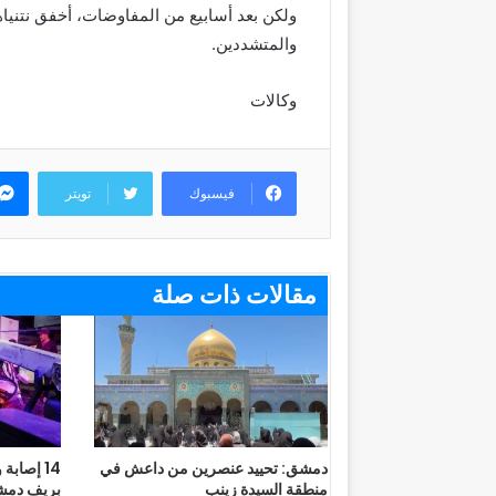
ولكن بعد أسابيع من المفاوضات، أخفق نتنياه
والمتشددين.
وكالات
فيسبوك
تويتر
مقالات ذات صلة
دمشق: تحييد عنصرين من داعش في
14 إصابة
منطقة السيدة زينب
بريف دم