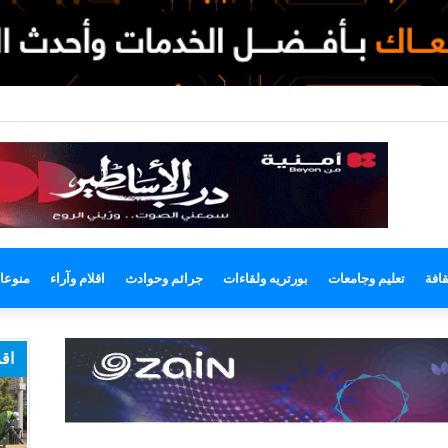
وضع
مظلم
قافة
تعليم وجامعات
بورتريه ولقاءات
جرائم وحوادث
اقلام وآراء
منوعا
اقر