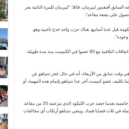
ه السابق أفيغدور لبيرمان، قائلا: “ليبرمان للمرة الثانية يجر
الحصول على بضعة مقاعد”.
كومة قبل عدة أسابيع. هناك حزب واحد خدع ناخبيه وهو
وعوده”.
وشدد نتنياهو على أنه انتهى من التوصل إلى اتفاقات ائتلافية مع 60 عضوا في الكنيست منذ مدة طويلة،
في وقت سابق من الأربعاء، أنه في حال عجز نتنياهو عن
ما تكليف عضو كنيست آخر عدا نتنياهو بإتمام هذه المهمة، أو
وبدأ نتنياهو في أبريل الماضي الطريق لولاية خامسة بعدما حصد حزب الليكود الذي يتزعمه 35 من مقاعد
اتهامات محتملة في ثلاث قضايا فساد. وينفي نتنياهو أرتكاب أي مخالفات