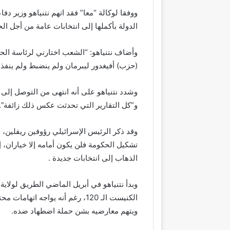
ووفقا لوكالة “معا” فقد اتهم نتنياهو وزير دفاع
الدولة بأكملها إلى انتخابات عامة من أجل 
وأضاف نتنياهو: “الشعب اختارني لرئاسة الح
(حزب) أفيغدور ليبرمان ولم ينضبط ولم ينفذ 
و”كل التقارير التي تحدثت عكس ذلك زائفة”.
وقد ذكر الرئيس الإسرائيلي رؤوفين ريفلين، 
تشكيل الحكومة فلن يكون أمامه إلا خياران، إ
الذهاب إلى انتخابات جديدة .
الكنيست الـ 120، رغم أنه يواجه 
ويتهم معارضيه بشن حملة اضطهاد ضده.