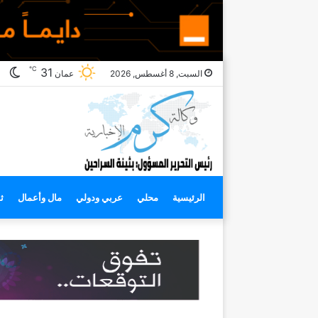
℃
ال
31
السبت, 8 أغسطس, 2026
عمان
ال
الرئيسية
محلي
عربي ودولي
مال وأعمال
ث