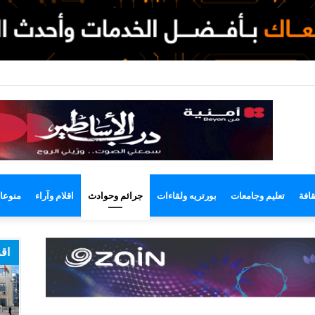
وضع
مظلم
قافة
تعليم وجامعات
بورتريه ولقاءات
جرائم وحوادث
اقلام وآراء
منوعا
اقر