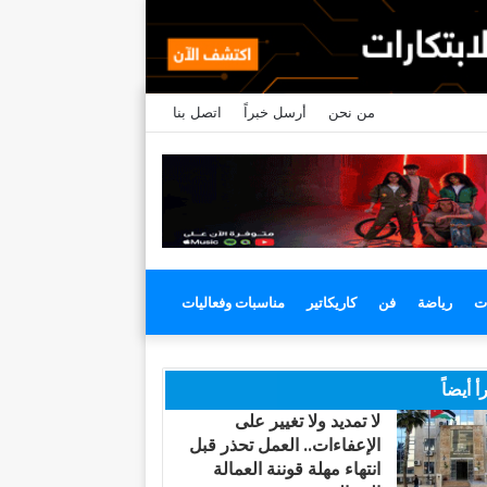
من نحن
أرسل خبراً
اتصل بنا
ت
رياضة
فن
كاريكاتير
مناسبات وفعاليات
أ أيضاً
لا تمديد ولا تغيير على
الإعفاءات.. العمل تحذر قبل
انتهاء مهلة قوننة العمالة